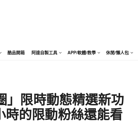
酷品開箱
阿達自製工具
APP/軟體/教學
休閒/懶人包
圓圈圈」限時動態精選新功
 小時的限動粉絲還能看