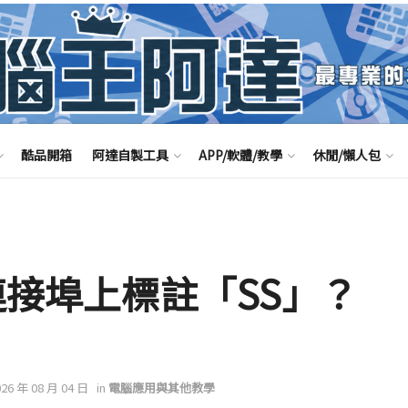
酷品開箱
阿達自製工具
APP/軟體/教學
休閒/懶人包
 連接埠上標註「SS」？
026 年 08 月 04 日
in
電腦應用與其他教學