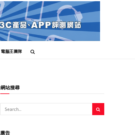
電腦王團隊
網站搜尋
廣告