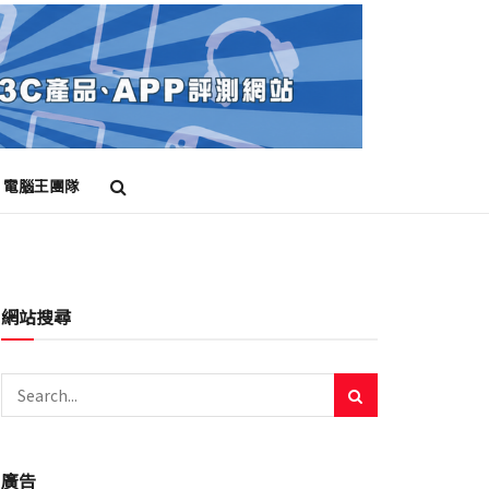
電腦王團隊
網站搜尋
廣告