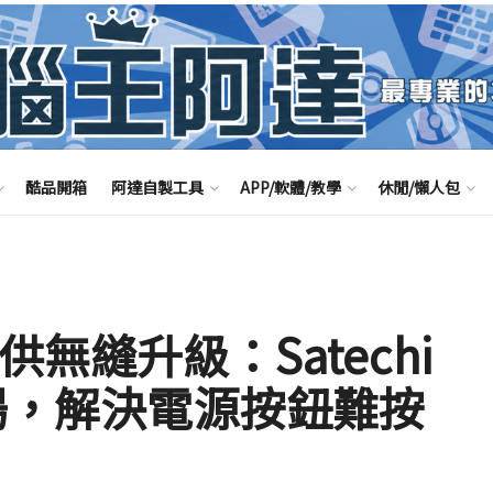
酷品開箱
阿達自製工具
APP/軟體/教學
休閒/懶人包
 提供無縫升級：Satechi
登場，解決電源按鈕難按