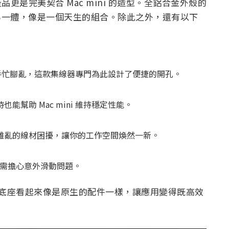
產品更是完美契合 Mac mini 的造型。全鋁合金外殼的
 融為一體，像是一個天生的組合。除此之外，還有以下
按鈕而手忙腳亂，這款集線器專門為此設計了便捷的開孔。
幫助 Mac mini 維持穩定性能。
雜亂的線材困擾，讓你的工作空間煥然一新。
，無需擔心意外滑動問題。
b 底座看起來像是原生的配件一樣，讓應用變得既高效