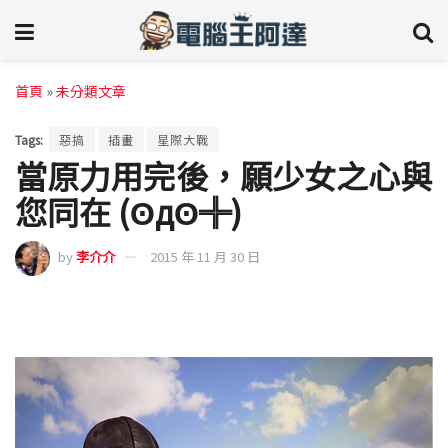
首頁
»
未分類文章
Tags:
惡搞
插畫
星際大戰
當原力用完後，願少女之心與
您同在 (ʘдʘ╬)
by
李介介
2015 年 11 月 30 日