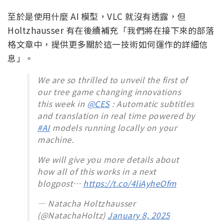
至於是使用什麼 AI 模型，VLC 就沒有透露，但
Holtzhausser 有在後續補充「我們將在接下來的部落
格文章中，提供更多關於這一技術如何運作的詳細信
息」。
We are so thrilled to unveil the first of
our tree game changing innovations
this week in
@CES
: Automatic subtitles
and translation in real time powered by
#AI
models running locally on your
machine.
We will give you more details about
how all of this works in a next
blogpost…
https://t.co/4liAyheOfm
— Natacha Holtzhausser
(@NatachaHoltz)
January 8, 2025