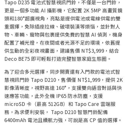
Tapo D235 電池式智慧視訊門鈴，不僅是一台門鈴，
更是一個多功能 AI 攝影機，它配置 2K 5MP 高畫質鏡
頭和180°超廣視角，亮點是提供電池或電線供電的雙
重選擇，免除插座拉線、破壞裝潢等煩惱，並針對人
物、車輛、寵物與包裹提供免費的智慧 AI 偵測，機身
配置了補光燈，在夜間或者光源不足的環境，依舊提
供生動的全彩夜視畫面，建議售價 NT$3,999，結合
Deco BE75 即可輕鬆打造完整智慧家庭生態圈。
為了迎合多元選擇，同步開賣還有入門款的電池式智
慧視訊門鈴 Tapo D210，售價僅 NT$1,999，提供 2K
影像清晰度，視野高達 160°，支援雙向語音對話與快
速應答功能，此外全機 IP65 防水防塵，支援
microSD 卡（最高 512GB）和 Tapo Care 雲端服
務，為求便利安裝， Tapo D210 智慧門鈴配備
6400mAh 電池且續航力強，可說是高 CP 值的選擇。