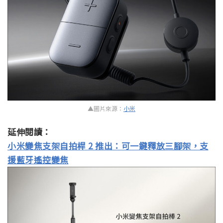
▲圖片來源：
小米
延伸閱讀：
小米變焦支架自拍桿 2 推出：可一鍵釋放三腳架，支
援藍牙遙控變焦