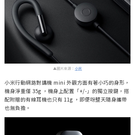
▲圖片來源：
小米
小米行動網路對講機 mini 外觀方面有著小巧的身形，
機身淨重僅 35g ，機身上配置「+/-」的獨立按鍵，搭
配附贈的有線耳機也只有 11g ，即便呀整天隨身攜帶
也無負擔。