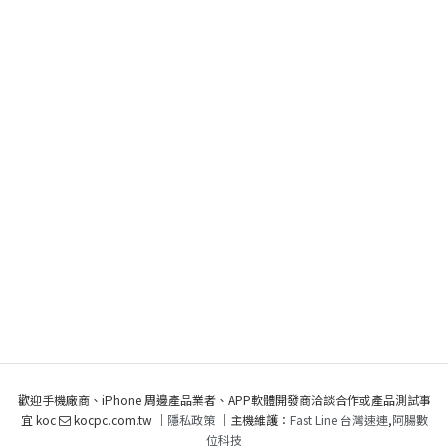
歡迎手機廠商、iPhone 周邊產品業者、APP軟體開發商洽談合作或產品測試事
宜 koc
kocpc.com.tw ｜
隱私政策
｜主機維護：
Fast Line 台灣速連
,
阿腸數
位科技