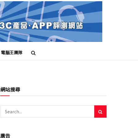
電腦王團隊
網站搜尋
廣告