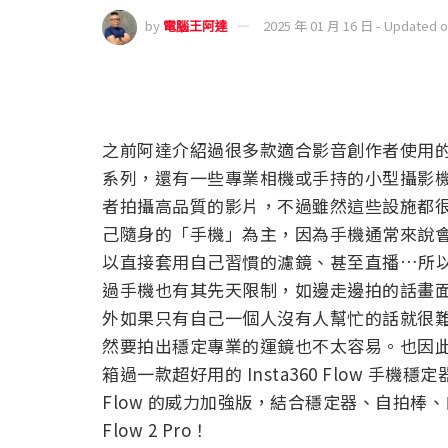
by
電腦王阿達
2025 年 01 月 16 日 - Updated 
之前阿達介紹過很多款適合影音創作者使用的拍攝硬體
系列，還有一些專業相機或手持的小型攝影機（如
者拍攝高品質的影片，不過雖然這些設施都
己隨身的「手機」為主，因為手機通常來說
以直接套用自己習慣的濾鏡、甚至直播…所
過手機也有其先天限制，如邊走邊拍的話畫
外如果只有自己一個人沒有人幫忙的話就很
然要拍出穩定專業的運鏡也不太容易。也因
箱過一款超好用的 Insta360 Flow 手機
Flow 的威力加強版，結合穩定器、自拍棒、自拍
Flow 2 Pro！