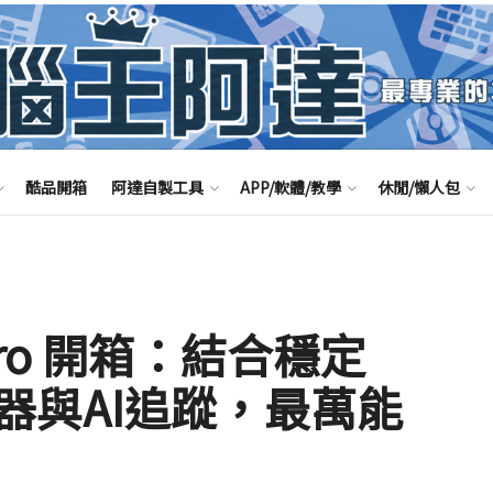
酷品開箱
阿達自製工具
APP/軟體/教學
休閒/懶人包
 2 Pro 開箱：結合穩定
器與AI追蹤，最萬能