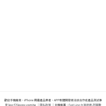
歡迎手機廠商、iPhone 周邊產品業者、APP軟體開發商洽談合作或產品測試事
宜 koc
kocpc.com.tw ｜
隱私政策
｜主機維護：
Fast Line 台灣速連
,
阿腸數