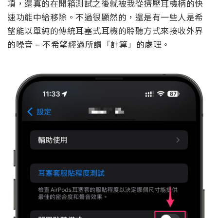
項，還真的在開箱測試之後就被我從擠壓耳機柄的快
速功能中給移除。不過很顯然的，還是有一些人是希
望能以單純的傳統耳塞式耳機的聆聽方式來接收外界
的噪音 – 不希望經過所謂「計算」的處理。