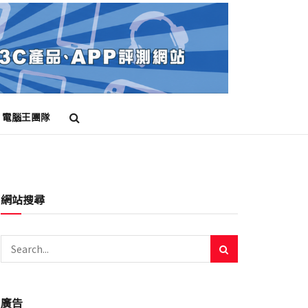
電腦王團隊
網站搜尋
廣告