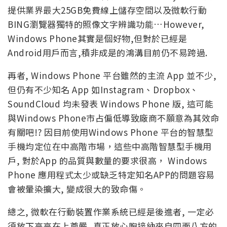
提供業界最大25GB免費線上儲存空間以及微軟行動
BING瀏覽器獨特的照像文字辨識功能…However,
Windows Phone其實是個好物,但對於已經是
Android用戶而言,積非成是的鴻溝目前仍不易跨過.
再者, Windows Phone 平台雖然的主流 App 並不少,
但仍有不少知名 App 如Instagram、Dropbox、
SoundCloud 均未發表 Windows Phone 版, 這可能
與Windows Phone市占偏低導致廠商不願意為其效命
有關吧!? 因目前使用Windows Phone 平台的智慧型
手機均定位在中高階市場，這些中高階智慧型手機用
戶, 對於App 的品質與數量的要求很高， Windows
Phone 應用程式太少或缺乏特定知名APP的問題容易
會被暈染擴大, 變成很大的致命傷。
總之, 微軟在行動裝置作業系統已經是後進者, 一定必
須放下高高在上尊嚴, 真正放心胸接納來自四面八方的