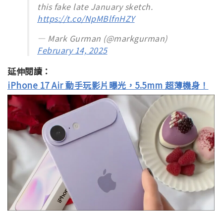
this fake late January sketch.
https://t.co/NpMBlfnHZY
— Mark Gurman (@markgurman)
February 14, 2025
延伸閱讀：
iPhone 17 Air 動手玩影片曝光，5.5mm 超薄機身！