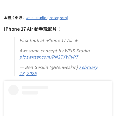
▲圖片來源：
weis_studio (Instagram)
iPhone 17 Air 動手玩影片：
First look at iPhone 17 Air 🔥
Awesome concept by WEIS Studio
pic.twitter.com/RN2TXWIyP7
— Ben Geskin (@BenGeskin)
February
13, 2025