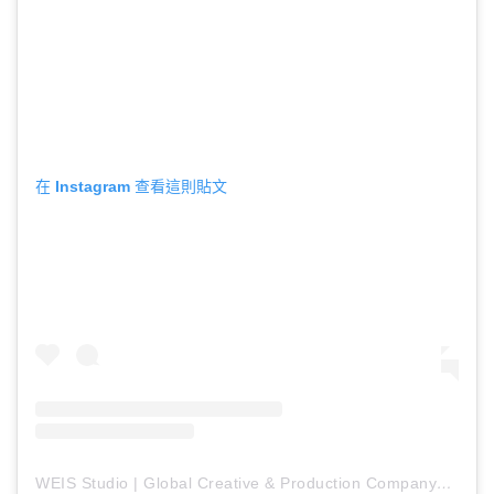
在 Instagram 查看這則貼文
WEIS Studio | Global Сreative & Production Company（@weis_studio）分享的貼文