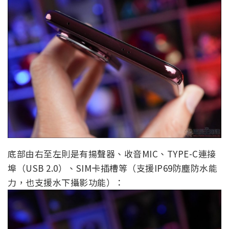
底部由右至左則是有揚聲器、收音MIC、TYPE-C連接
埠（USB 2.0）、SIM卡插槽等（支援IP69防塵防水能
力，也支援水下攝影功能）：