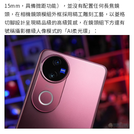
15mm，具備微距功能），並沒有配置任何長焦鏡
頭，在相機鏡頭模組外框採用精工雕刻工藝，以菱格
切腳設計呈現精品級的高級質感，在鏡頭組下方還有
號稱攝影棚級人像模式的「AI柔光環」：