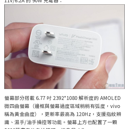
11V/6.2A 的 90W 充電器：
螢幕部分搭載 6.77 吋 2392*1080 解析度的 AMOLED
微四曲螢幕（邊框與螢幕過度區域稍稍有弧度，vivo
稱為黃金曲度），更新率最高為 120Hz，支援指紋辨
識、濕手/油手操控等功能。螢幕上方也配置了一顆