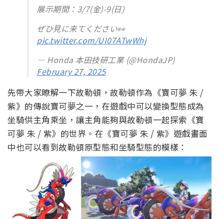
展示期間：3/7(金)-9(日)
ぜひ見に来てください👀
pic.twitter.com/UI07ATwWhj
— Honda 本田技研工業 (@HondaJP)
February 27, 2025
先帶大家瞭解一下故勒頓，故勒頓作為《寶可夢 朱 /
紫》的傳說寶可夢之一，在遊戲中可以變換型態成為
坐騎供主角乘坐，讓主角能夠與故勒頓一起探索《寶
可夢 朱 / 紫》的世界。在《寶可夢 朱 / 紫》遊戲畫面
中也可以看到故勒頓原型態和坐騎型態的模樣：