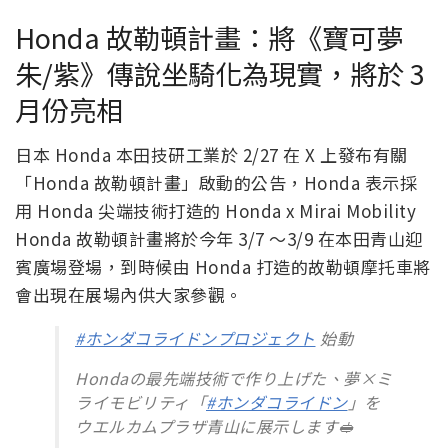
Honda 故勒頓計畫：將《寶可夢
朱/紫》傳說坐騎化為現實，將於 3
月份亮相
日本 Honda 本田技研工業於 2/27 在 X 上發布有關
「Honda 故勒頓計畫」啟動的公告，Honda 表示採
用 Honda 尖端技術打造的 Honda x Mirai Mobility
Honda 故勒頓計畫將於今年 3/7 ～3/9 在本田青山迎
賓廣場登場，到時候由 Honda 打造的故勒頓摩托車將
會出現在展場內供大家參觀。
#ホンダコライドンプロジェクト
始動
Hondaの最先端技術で作り上げた、夢×ミ
ライモビリティ「
#ホンダコライドン
」を
ウエルカムプラザ青山に展示します🥪