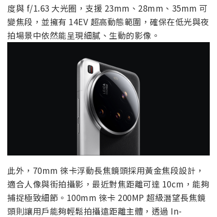
度與 f/1.63 大光圈，支援 23mm、28mm、35mm 可
變焦段，並擁有 14EV 超高動態範圍，確保在低光與夜
拍場景中依然能呈現細膩、生動的影像。
此外，70mm 徠卡浮動長焦鏡頭採用黃金焦段設計，
適合人像與街拍攝影，最近對焦距離可達 10cm，能夠
捕捉極致細節。100mm 徠卡 200MP 超級潛望長焦鏡
頭則讓用戶能夠輕鬆拍攝遠距離主體，透過 In-