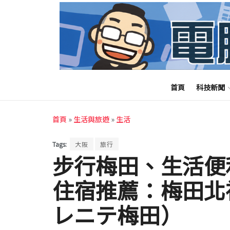
首頁
科技新聞
首頁
»
生活與旅遊
»
生活
Tags:
大阪
旅行
步行梅田、生活便
住宿推薦：梅田北
レニテ梅田）