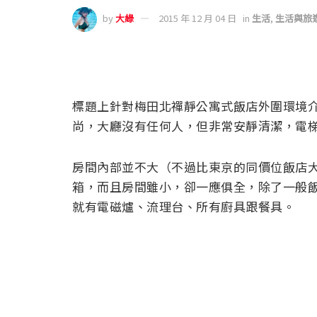
by
大綠
2015 年 12 月 04 日
in
生活
,
生活與旅
標題上針對梅田北禪靜公寓式飯店外圍環境介
尚，大廳沒有任何人，但非常安靜清潔，電
房間內部並不大（不過比東京的同價位飯店大
箱，而且房間雖小，卻一應俱全，除了一般
就有電磁爐、流理台、所有廚具跟餐具。