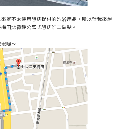
本來就不太使用飯店提供的洗浴用品，所以對我來說
是梅田北禪靜公寓式飯店唯二缺點。
狀況囉～