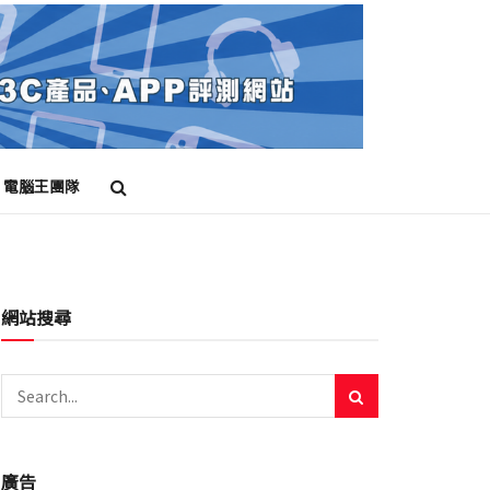
電腦王團隊
網站搜尋
廣告