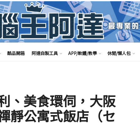
酷品開箱
阿達自製工具
APP/軟體/教學
休閒/懶人包
利、美食環伺，大阪
禪靜公寓式飯店（セ