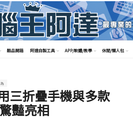
酷品開箱
阿達自製工具
APP/軟體/教學
休閒/懶人包
華為
用三折疊手機與多款
5 驚豔亮相