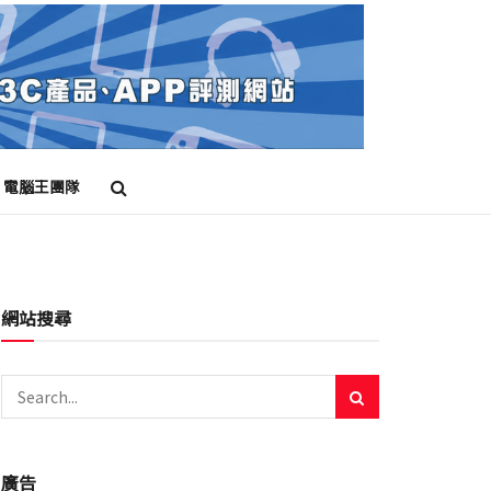
電腦王團隊
網站搜尋
廣告