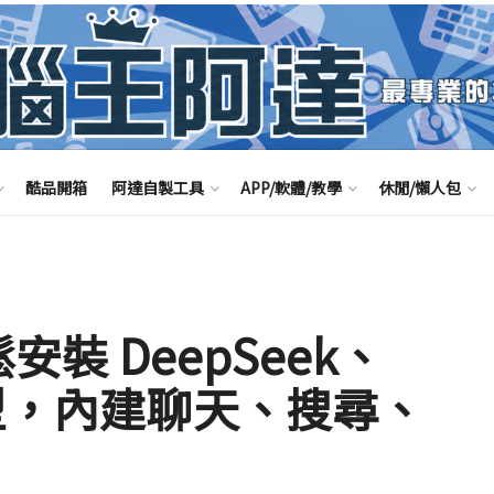
酷品開箱
阿達自製工具
APP/軟體/教學
休閒/懶人包
鬆安裝 DeepSeek、
模型，內建聊天、搜尋、