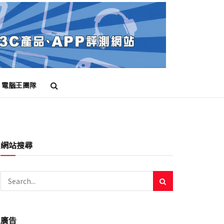
電腦王團隊
網站搜尋
廣告