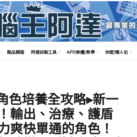
酷品開箱
阿達自製工具
APP/軟體/教學
休閒/懶人包
角色培養全攻略▸新一
！輸出、治療、護盾
力爽快單通的角色！