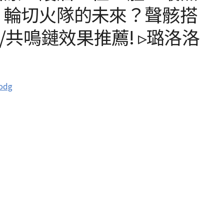
！輪切火隊的未來？聲骸搭
/共鳴鏈效果推薦! ▹璐洛洛
odg