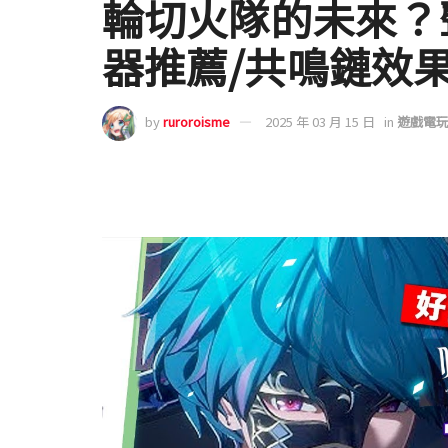
輪切火隊的未來？
器推薦/共鳴鏈效果
by
ruroroisme
2025 年 03 月 15 日
in
遊戲電