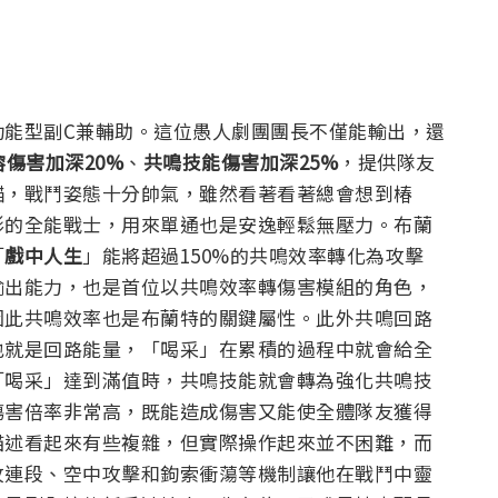
功能型副C兼輔助。這位愚人劇團團長不僅能輸出，還
熔傷害加深20%
、
共鳴技能傷害加深25%
，提供隊友
錨，戰鬥姿態十分帥氣，雖然看著看著總會想到椿
形的全能戰士，用來單通也是安逸輕鬆無壓力。
布蘭
「
戲中人生
」能將超過150%的共鳴效率轉化為攻擊
輸出能力，也是首位以共鳴效率轉傷害模組的角色，
因此共鳴效率也是布蘭特的關鍵屬性。
此外共鳴回路
也就是回路能量，「喝采」在累積的過程中就會給全
「喝采」達到滿值時，共鳴技能就會轉為強化共鳴技
傷害倍率非常高，既能造成傷害又能使全體隊友獲得
描述看起來有些複雜，但實際操作起來並不困難，而
攻連段、空中攻擊和鉤索衝蕩等機制讓他在戰鬥中靈