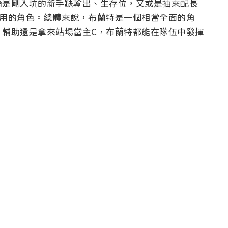
論是剛入坑的新手缺輸出、生存位，又或是抽來配長
泛用的角色。總體來說，布蘭特是一個相當全面的角
、輔助還是拿來站場當主C，布蘭特都能在隊伍中發揮