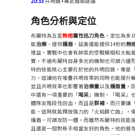
20:33
共鳴鏈+專武抽取建議
角色分析與定位
布蘭特為五星
熱熔
屬性迅刀角色
，定位為多
能
治療
、提供
護盾
，延奏還能提供14秒的
熱
增益，實戰中也會有帥氣的空戰模組和大船
寶，不過布蘭特自身多元的機制也可謂六邊
特的技能核心主要在於他的共鳴回路，像是
力，這讓他在堆疊共鳴效率的同時也能提升
並且共鳴效率也影響著
治療量
以及
護盾量
，
中還有一項重要的「
喝采
」機制，「喝采」
體隊友階段性回血，而且是
群補
，而只要讓
能，這時就能釋放強力的「火焰歸亡曲」，
護盾，可謂攻防一體。
而雖然布蘭特的技能
且還是一個對新手相當友好的角色。他的普