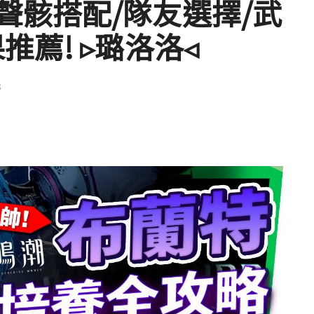
聲骸搭配/隊友選擇/武
推薦! ▹璐洛洛◃
玩