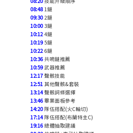
08:20
技能升級順序
08:48
1鏈
09:30
2鏈
10:00
3鏈
10:12
4鏈
10:19
5鏈
10:22
6鏈
10:36
共鳴鏈推薦
10:59
武器推薦
12:17
聲骸技能
12:51
其他聲骸&套裝
13:14
聲骸詞條選擇
13:46
畢業面板參考
14:20
隊伍搭配(火C輪切)
17:14
隊伍搭配(布蘭特主C)
19:16
總體抽取建議