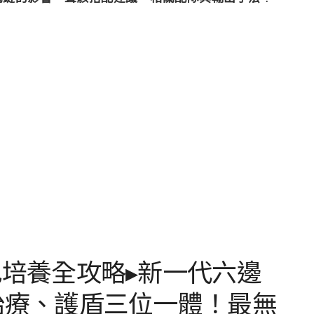
培養全攻略▸新一代六邊
治療、護盾三位一體！最無