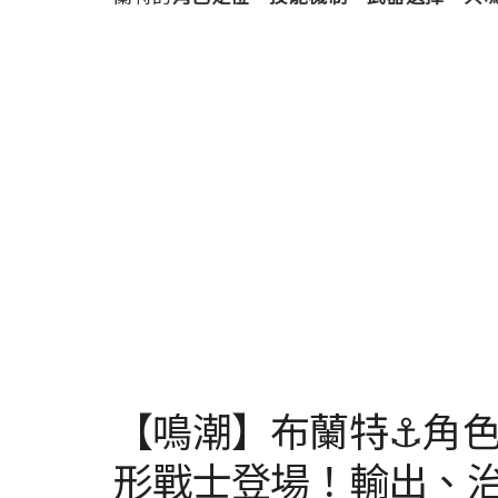
【鳴潮】布蘭特⚓角色
形戰士登場！輸出、