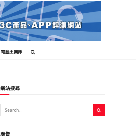
電腦王團隊
網站搜尋
廣告