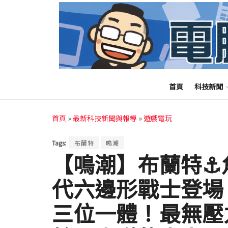
首頁
科技新聞
首頁
»
最新科技新聞與報導
»
遊戲電玩
Tags:
布蘭特
鳴潮
【鳴潮】布蘭特⚓
代六邊形戰士登場
三位一體！最無壓