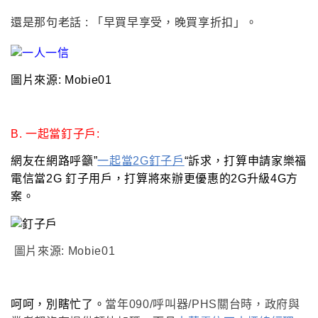
還是那句老話 :
「
早買早享受
，晚買享折扣
」
。
圖片來源: Mobie01
B.
一起當釘子戶:
網友在網路
呼籲”
一起當2G釘子戶
“訴求
，打算申請家樂福
電信當2G 釘子用戶
，打算將來辦更優惠的2G升級4G方
案
。
圖片來源: Mobie01
呵呵
，別瞎忙了
。
當年090/呼叫器/PHS關台時，政府與