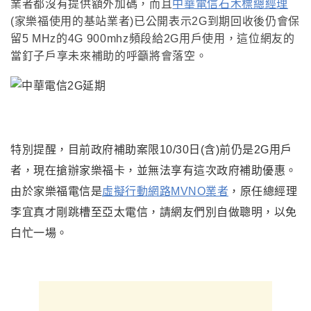
業者都沒有提供額外加碼，而且
中華電信石木標總經理
(家樂福使用的基站業者)已公開表示2G到期回收後仍會保
留5 MHz的4G 900mhz頻段給2G用戶使用，這位網友的
當釘子戶享未來補助的呼籲將會落空。
特別提醒
，
目前政府補助案限10/30日(含)前仍是2G用戶
者，現在搶辦家樂福卡，並無法享有這次政府補助優惠。
由於家樂福電信是
虛擬行動網路
MVNO
業者
，原任總
經理
李宜真才剛跳槽至亞太電信
，請網友們
別自做聰明
，以免
白忙一場。