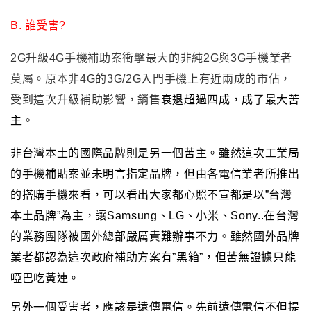
B.
誰受害?
2G升級4G手機補助案衝擊最大的非純2G與3G手機業者
莫屬
。原本非4G的3G/2G
入門
手機上有近兩成的市佔
，
受到這次升級補助影響
，銷售
衰退超過四成
，成了最大苦
主
。
非台灣本土的國際品牌則是另
一個苦主
。雖然這次工業局
的手機補貼案並未明言指定品牌
，但由各電信業者所推出
的搭購手機來看
，可以看出大家都心照不宣都是以”
台灣
本土品牌”為主
，讓Samsung
、LG、小米
、Sony..在台灣
的業務團隊被國外總部嚴厲責難辦事不力
。雖然國外品牌
業者都認為這次政府補助方案有”黑箱”
，但苦無證據只能
啞巴吃黃連
。
另外一個受害者
，
應該是遠傳電信
。
先前
遠傳電信不但提