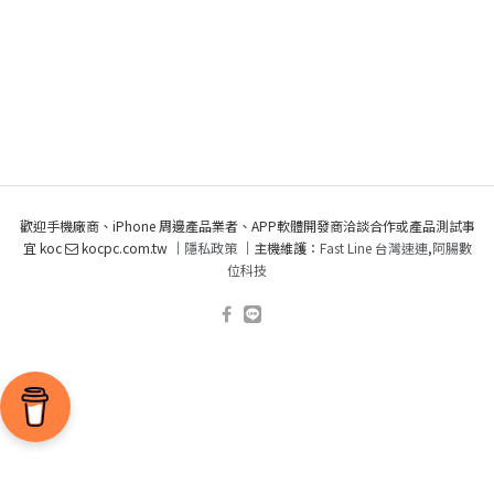
歡迎手機廠商、iPhone 周邊產品業者、APP軟體開發商洽談合作或產品測試事
宜 koc
kocpc.com.tw ｜
隱私政策
｜主機維護：
Fast Line 台灣速連
,
阿腸數
位科技