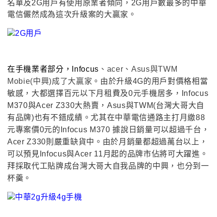
名單及2G用戶有使用原業者傾向
，
2G用戶數最多的中華
電信儼然成為這次升級案的大贏家
。
在手機業者部分
，Infocus
、acer
、
Asus
與TWM
Mobie(中興)
成了大贏家
。由於升級4G的用戶對價格相當
敏感
，大都選擇百元以下月租費及0元手機居多
，Infocus
M370與Acer Z330大熱賣
，Asus與TWM(台灣大哥大自
有品牌)也有不錯成績
。尤其在中華電信通路主打月繳88
元專案價0元的
Infocus M370 據說日銷量可以超過千台
，
Acer Z330則嚴重缺貨中
。由於月銷量都超過萬台以上
，
可以預見
Infocus與Acer 11月起的品牌市佔將可大躍進
。
拜採取代工貼牌成台灣大哥大自我品牌的中興
，也分到一
杯羹
。