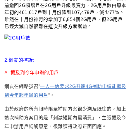
前繳回2G頻譜且
在2G用戶升級最賣力
，
2G用戶數由原本
年初的461,617戶到十月份降到107,479戶
，減少77%
。
雖然
在十月份神奇的增加了6,854個2G用戶
，
但2G用戶
已經大減自然很難在這次升級方案獲益
。
2.網友的控訴:
A.
擴及到今年申辦的用戶
網友在網路號召”
一人一信要求
2G升速4G補助申請能擴及
到今年起申辦的用戶
“
。
由於政府的所有限時限量補助方案很少溯及既往的
，加上
這次補助方案目的是
「
刺激短期內需消費
」
，主張擴及今
年申辦用戶牴觸原意
，很難獲得政府正面回應
。