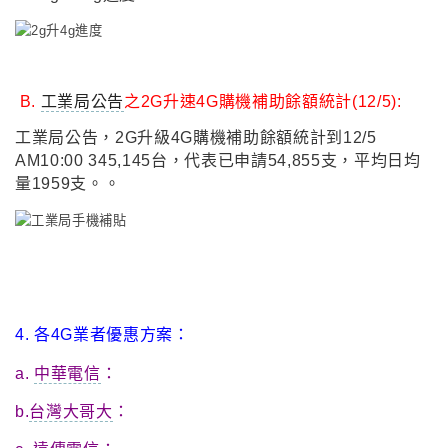
B.
工業局公告
之2G升速4G購機補助餘額統計(12/5):
工業局公告
，
2G升級4G購機補助餘額統計到12/5
AM10:00 345,145台
，
代表已申請
54,855支
，
平均日均
量1959支
。
。
4. 各4G業者優惠方案：
a.
中華電信
：
b.
台灣大哥大
：