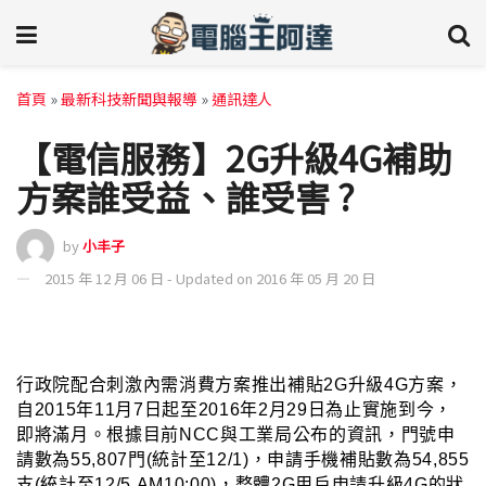
首頁
»
最新科技新聞與報導
»
通訊達人
【電信服務】2G升級4G補助
方案誰受益、誰受害 ?
by
小丰子
2015 年 12 月 06 日 - Updated on 2016 年 05 月 20 日
行政院配合刺激內需消費方案推出補貼2G升級4G方案，
自2015年11月7日起至2016年2月29日為止
實施到今，
即將滿月
。根據目前NCC與工業局公布的資訊
，
門號申
請數為55,807門(統計至12/1)
，
申請手機補貼數為54,855
支(統計至12/5 AM10:00)
，
整體2G用戶申請升級4G的狀