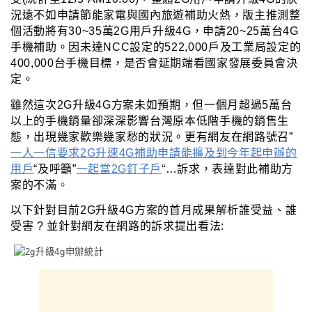
況遠不如申請節能家電與國內旅遊補助火熱
，
版主推測整
個活動將有30~35萬2G用戶升級4G，申請20~25萬台4G
手機補助。因未達NCC設定的522,000戶及工業局設定的
400,000台手機目標，是否會延期端看國家發展委員會決
定。
雖然這次2G升級4G方案未如預期
，但一個月超過5萬台
以上的手機銷量卻深深影響台灣原本低階手機的銷售生
態
，出
現幾家歡樂幾家愁的狀況。更有網友在網路號召”
一人一信要求
2G升速4G補助申請能擴及到今年起申辦的
用戶
“及呼籲”
一起當2G釘子戶
“…訴求
，
表達對此補助方
案的不滿
。
以下針對目前2G升級4G方案的首月成果解析誰受益
、誰
受害 ? 並針對網友在網路的訴求提出看法: