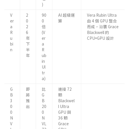
)
V
2
90
AI 超級運
Vera Rubin Ultra
er
0
0
算
由 4 個 GPU 整合
a
2
倍
而成，沿襲 Grace
R
6
(V
Blackwell 的
u
年
er
CPU+GPU 設計
bi
下
a
n
半
R
年
ub
in
Ul
tr
a)
G
即
比
連接 72
B
將
G
顆
3
推
B
Blackwel
0
出
20
l Ultra
0
0
GPU 與
N
N
36 顆
V
VL
Grace