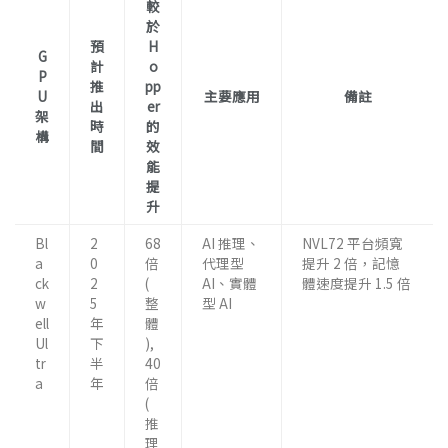
較
於
預
H
G
計
o
P
推
pp
U
主要應用
備註
出
er
架
時
的
構
間
效
能
提
升
Bl
2
68
AI 推理、
NVL72 平台頻寬
a
0
倍
代理型
提升 2 倍，記憶
ck
2
(
AI、實體
體速度提升 1.5 倍
w
5
整
型 AI
ell
年
體
Ul
下
),
tr
半
40
a
年
倍
(
推
理