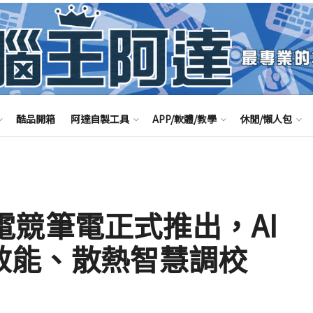
酷品開箱
阿達自製工具
APP/軟體/教學
休閒/懶人包
I 電競筆電正式推出，AI
完美效能、散熱智慧調校