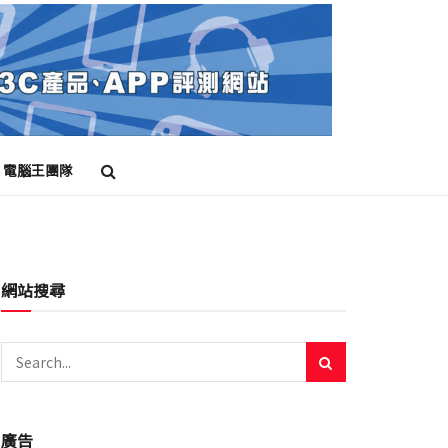
電腦王團隊
網站搜尋
廣告