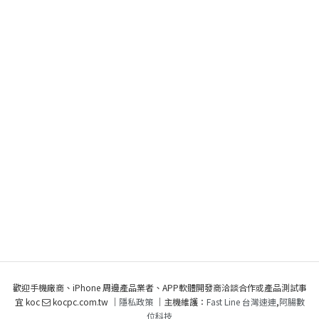
歡迎手機廠商、iPhone 周邊產品業者、APP軟體開發商洽談合作或產品測試事
宜 koc
kocpc.com.tw ｜
隱私政策
｜主機維護：
Fast Line 台灣速連
,
阿腸數
位科技