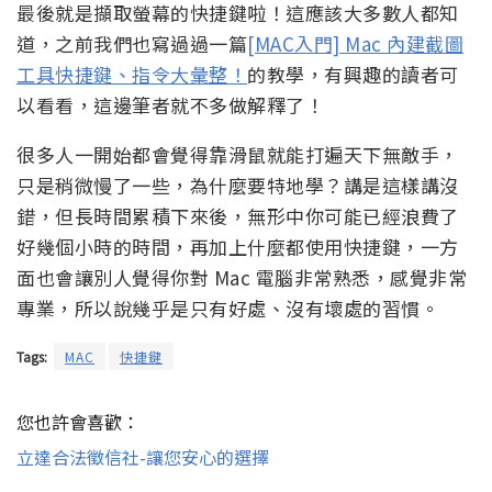
最後就是擷取螢幕的快捷鍵啦！這應該大多數人都知
道，之前我們也寫過過一篇
[MAC入門] Mac 內建截圖
工具快捷鍵、指令大彙整！
的教學，有興趣的讀者可
以看看，這邊筆者就不多做解釋了！
很多人一開始都會覺得靠滑鼠就能打遍天下無敵手，
只是稍微慢了一些，為什麼要特地學？講是這樣講沒
錯，但長時間累積下來後，無形中你可能已經浪費了
好幾個小時的時間，再加上什麼都使用快捷鍵，一方
面也會讓別人覺得你對 Mac 電腦非常熟悉，感覺非常
專業，所以說幾乎是只有好處、沒有壞處的習慣。
Tags:
MAC
快捷鍵
您也許會喜歡：
立達合法徵信社-讓您安心的選擇