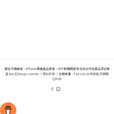
歡迎手機廠商、iPhone 周邊產品業者、APP軟體開發商洽談合作或產品測試事
宜 koc
kocpc.com.tw ｜
隱私政策
｜主機維護：
Fast Line 台灣速連
,
阿腸數
位科技