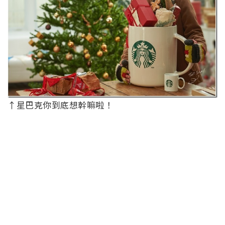
↑星巴克你到底想幹嘛啦！