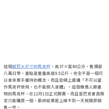
這個
超巨大尺寸的馬克杯
，高37×寬40公分，售價是
八萬日幣。重點是重量高達9.5公斤，完全不是一個可
以拿來單手握持的概念，而且官網上還講「不可以當
作馬克杯使用，也不能倒入液體」。這個像愚人節產
物的馬克杯，在12月1日正式開賣，而且星巴克會員限
定只能購買一個，最終結果是上線不到一天就隨即銷
售一空。