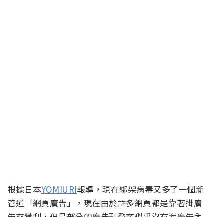
根據日本
YOMIURI
報導，現在綁架病毒又多了一個新
管道「網頁廣告」，現在由於許多網頁都是靠著掛廣
告來獲利，但是部分的廣告刊登商似乎沒有對廣告內