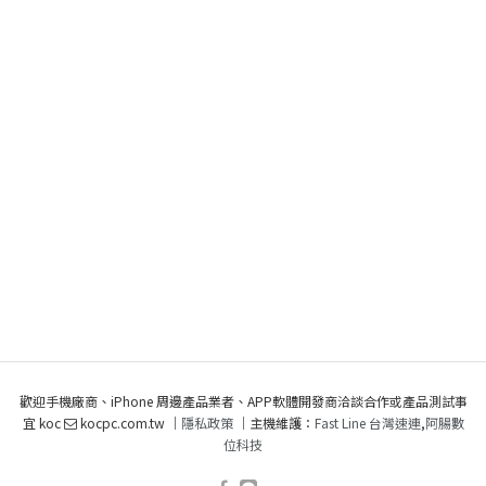
歡迎手機廠商、iPhone 周邊產品業者、APP軟體開發商洽談合作或產品測試事
宜 koc
kocpc.com.tw ｜
隱私政策
｜主機維護：
Fast Line 台灣速連
,
阿腸數
位科技