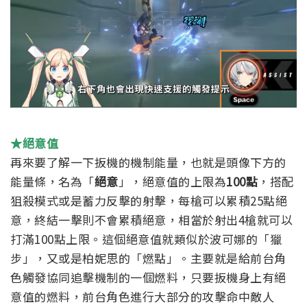
★絕意值
再來要了解一下扳機的機制能量，也就是頭像下方的
能量條，名為「
絕意
」，
絕意值的上限為
100點
，搭配
狙殺模式或是蓄力反擊的射擊，每槍可以累積25點絕
意，終結一擊則不會累積絕意，相當於射出4槍就可以
打滿100點上限。
這個絕意值就類似於波可娜的「獵
步」，又或是柏妮思的「燃點」。主要就是給前台角
色觸發協同追擊機制的一個燃料，只要扳機身上有絕
意值的燃料，前台角色進行大部分的攻擊命中敵人