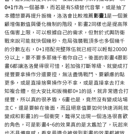
0+1
作為一個基準，而若是有S級替代音擎，或是抽了
本體想要再提升扳機，洛洛會比較推薦
影畫1
是一個兼
顧增傷數值與優化機制的階段，影畫2同樣也是提高隊
伍傷害上限，可以根據自己的需求，但對於式輿防衛
戰來說可能就快個幾秒、危局強襲戰頂多也多個幾千
的分數左右，0+1搭配完整隊伍就已經可以輕鬆20000
分以上，要不要多那幾千看你自己。
後面的影畫4跟影
畫6都讓洛洛覺得很可惜，若加強打斷等級、就變成打
提豐要拿操作分還要控，無法盡情戰鬥、要顧慮的點
更多，或是直接捨棄操作分不拿，或是直接拿去打未
知複合體，但大安比和扳機都0+1的話，就非常適合打
提豐，所以真的很矛盾，6畫也是，竟然沒有變成站場
主C，還是要躲在後面，而且絕意值要如何快速消耗就
變成和影畫1的一個衝突，難得又出現一個洛洛很喜歡
的角色，可是影畫4~6的效果真的是太尷尬了，玩起來
也不具備爽感，看來最適合被做到影畫的效果都被放