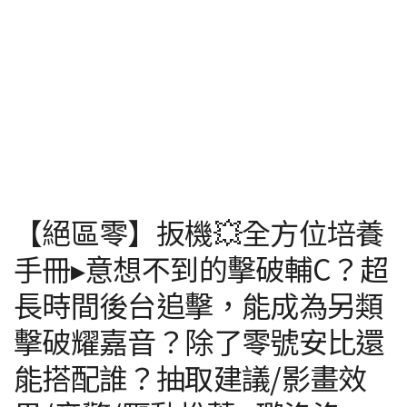
【絕區零】扳機💥全方位培養
手冊▸意想不到的擊破輔C？超
長時間後台追擊，能成為另類
擊破耀嘉音？除了零號安比還
能搭配誰？抽取建議/影畫效