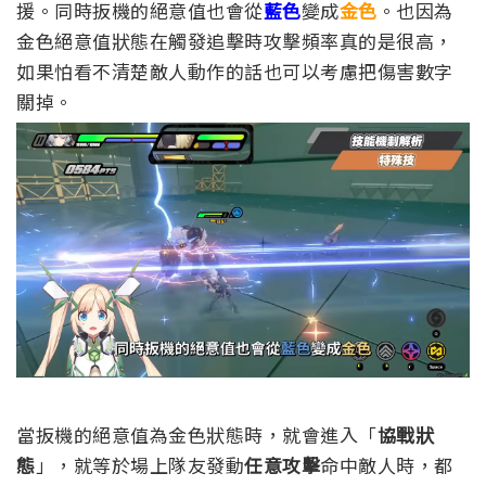
援。同時扳機的絕意值也會從
藍色
變成
金色
。也因為
金色絕意值狀態在觸發追擊時攻擊頻率真的是很高，
如果怕看不清楚敵人動作的話也可以考慮把傷害數字
關掉。
當扳機的絕意值為金色狀態時，就會進入「
協戰狀
態
」，就等於場上隊友發動
任意攻擊
命中敵人時，都