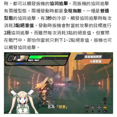
時，都可以觸發扳機的
協同追擊
。
而扳機的協同追擊
有兩種型態，兩種發動時都是
全程無敵
，一種是
普通
型態
的協同追擊，有
3秒
的冷卻，觸發協同追擊時每次
消耗
3點絕意值
，發動時扳機會對當前攻擊的目標進行
2段
協同追擊。而雖然每次消耗3點的絕意值，但實際
在戰鬥中，
那怕你當前只剩下1~2點絕意值，扳機也可
以觸發協同追擊。