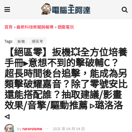
首頁
»
最新科技新聞與報導
»
遊戲電玩
Tags:
扳機
絕區零
【絕區零】扳機💥全方位培養
手冊▸意想不到的擊破輔C？
超長時間後台追擊，能成為另
類擊破耀嘉音？除了零號安比
還能搭配誰？抽取建議/影畫
效果/音擎/驅動推薦 ▹璐洛洛
◃
by
ruroroisme
2025 年 04 月 04 日