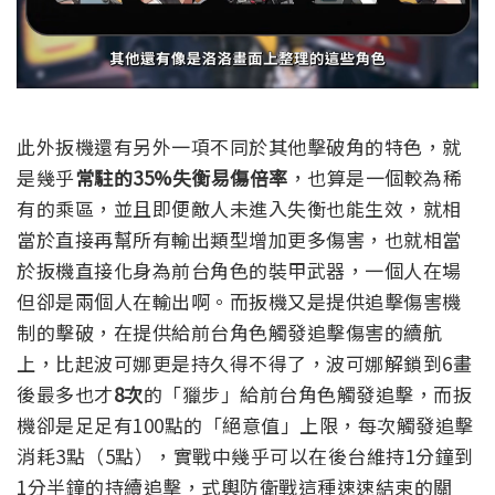
此外扳機還有另外一項不同於其他擊破角的特色，就
是幾乎
常駐的35%失衡易傷倍率
，也算是一個較為稀
有的乘區，並且即便敵人未進入失衡也能生效，就相
當於直接再幫所有輸出類型增加更多傷害，也就相當
於扳機直接化身為前台角色的裝甲武器，一個人在場
但卻是兩個人在輸出啊。
而扳機又是提供追擊傷害機
制的擊破，在提供給前台角色觸發追擊傷害的續航
上，比起波可娜更是持久得不得了，
波可娜解鎖到6畫
後最多也才
8次
的「獵步」給前台角色觸發追擊，而扳
機卻是足足有100點的「絕意值」上限，每次觸發追擊
消耗3點（5點），實戰中幾乎可以在後台維持1分鐘到
1分半鐘的持續追擊，式輿防衛戰這種速速結束的關