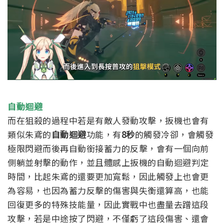
自動迴避
而在狙殺的過程中若是有敵人發動攻擊，扳機也會有
類似朱鳶的
自動迴避
功能，有
8秒
的觸發冷卻，會觸發
極限閃避而後再自動銜接蓄力的反擊，會有一個向前
側躺並射擊的動作，並且體感上扳機的自動迴避判定
時間，比起朱鳶的還要更加寬鬆，因此觸發上也會更
為容易，也因為蓄力反擊的傷害與失衡還算高，也能
回復更多的特殊技能量，因此實戰中也盡量去蹭這段
攻擊，若是中途按了閃避，不僅虧了這段傷害、還會