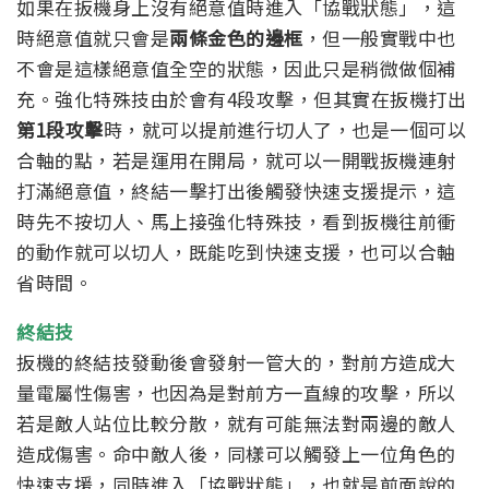
如果在扳機身上沒有絕意值時進入「協戰狀態」，這
時絕意值就只會是
兩條金色的邊框
，但一般實戰中也
不會是這樣絕意值全空的狀態，因此只是稍微做個補
充。
強化特殊技由於會有4段攻擊，但其實在扳機打出
第1段攻擊
時，就可以提前進行切人了，也是一個可以
合軸的點，
若是運用在開局，就可以一開戰扳機連射
打滿絕意值，終結一擊打出後觸發快速支援提示，這
時先不按切人、馬上接強化特殊技，看到扳機往前衝
的動作就可以切人，既能吃到快速支援，也可以合軸
省時間。
終結技
扳機的終結技發動後會發射一管大的，對前方造成大
量電屬性傷害，也因為是對前方一直線的攻擊，所以
若是敵人站位比較分散，就有可能無法對兩邊的敵人
造成傷害。命中敵人後，同樣可以觸發上一位角色的
快速支援，同時進入「協戰狀態」，也就是前面說的