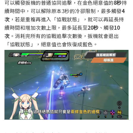
可以觸發扳機的普通協同追擊，在金色絕意值的
8秒
持
續時間中，可以解除原本3秒的冷卻限制，最多觸發
4
次
，若是重複再進入「協戰狀態」，就可以再延長持
續時間和增加次數上限，最多延長至
20秒
、觸發
10
次
。消耗完所有的協戰追擊次數後，扳機就會退出
「協戰狀態」，絕意值也會恢復成藍色。