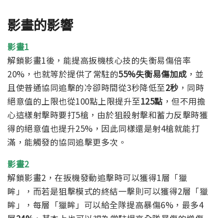
影畫的影響
影畫1
解鎖影畫1後，能提高扳機核心技的失衡易傷倍率
20%，也就等於提供了常駐的
55%失衡易傷加成
，並
且使普通協同追擊的冷卻時間從3秒降低至
2秒
，同時
絕意值的上限也從100點上限提升至
125點
，但不用擔
心這樣射擊時要打5槍，由於狙殺射擊和蓄力反擊時獲
得的絕意值也提升25%，因此同樣還是射4槍就能打
滿，能觸發的協同追擊更多次。
影畫2
解鎖影畫2，在扳機發動追擊時可以獲得1層「獵
眸」，而若是狙擊模式的終結一擊則可以獲得2層「獵
眸」，每層「獵眸」可以給全隊提高暴傷6%，最多4