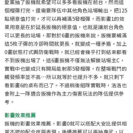
愛黨抽了扳機就希望可以多多看扳機在前台，然而這
個榴彈打完，還需要隊伍中其他角色站場輸出，把125
點絕意值打完，才可以再補滿5發榴彈，而影畫1的效
果用意是在於延長扳機的絕意值，也就是讓前台角色
可以更長的站場，那對於6畫的扳機來說，扳機要補滿
這5枚子彈的冷卻時間就更長，就變成一種矛盾，加上
0畫狀態打式輿防衛戰時，就已經會幾乎打到結束都看
不到扳機出場了，這6畫扳機不僅無法解鎖站場主C，
實戰中也變成只有開局能射那5發榴彈，在整場戰鬥的
觸發頻率並不高…所以就等於也提升不多，就只剩下
看影畫6的桌布而已了。不過稍後組隊實戰時，洛洛也
會附上一隊適合扳機作為主力傷害玩法的隊伍提供參
考。
影畫效果推薦
扳機的影畫效果推薦，影畫0就可以搭配大安比提供相
當不錯的配合度與表現，後續推薦可以再抽專武，以