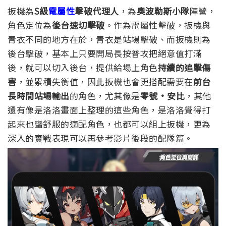
扳機為
S級
電屬性
擊破代理人
，為
奧波勒斯小隊
陣營，
角色定位為
後台速切擊破
。作為電屬性擊破，扳機與
青衣不同的地方在於，青衣是站場擊破、而扳機則為
後台擊破，基本上只要開局長按普攻把絕意值打滿
後，就可以切入後台，提供給場上角色
持續的追擊傷
害
，並累積失衡值，因此扳機也會更搭配需要在
前台
長時間站場輸出
的角色，尤其像是
零號·安比
，其他
還有像是洛洛畫面上整理的這些角色，是洛洛覺得打
起來也蠻舒服的適配角色，也都可以組上扳機，更為
深入的實戰表現可以再參考影片後段的配隊篇。