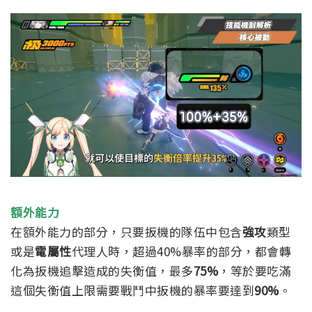
額外能力
在額外能力的部分，只要扳機的隊伍中包含
強攻
類型
或是
電屬性
代理人時，超過40%暴率的部分，都會轉
化為扳機追擊造成的失衡值，最多
75%
，等於要吃滿
這個失衡值上限需要戰鬥中扳機的暴率要達到
90%
。