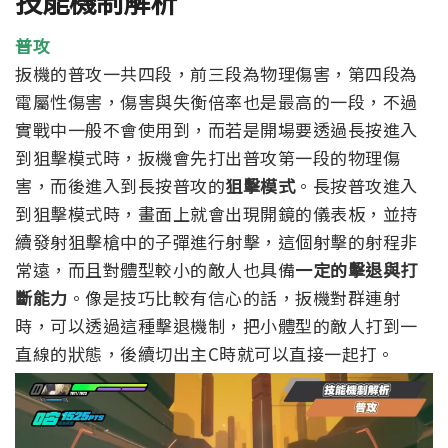
技能機制解析
普攻
扳機的普攻一共四段，前三段為物理傷害，第四段為
電屬性傷害，傷害與失衡倍率也是最高的一段，不過
實戰中一般不會使用到，
而若是開場要透過長按進入
到狙擊模式時，扳機會先打出普攻第一段的物理傷
害，而後進入到長按普攻的
狙擊模式
。
長按普攻進入
到狙擊模式時，畫面上就會出現開鏡的儀表板，並持
續發射狙擊槍中的子彈進行射擊，這個射擊的射程非
常遠，
而且對體型較小的敵人也具備
一定的擊退與打
斷能力
。像是技巧比較有信心的話，扳機對群連射
時，可以透過這種擊退機制，把小體型的敵人打到一
直線的狀態，後續切出主C時就可以直接一起打。