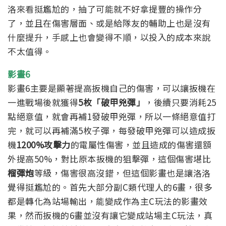
洛來看挺尷尬的，抽了可能就不好拿提豐的操作分
了，並且在傷害層面、或是給隊友的輔助上也是沒有
什麼提升，手感上也會變得不順，以投入的成本來說
不太值得。
影畫6
影畫6主要是顯著提高扳機自己的傷害，可以讓扳機在
一進戰場後就獲得
5枚「破甲兇彈」
，後續只要消耗25
點絕意值，就會再補1發破甲兇彈，所以一條絕意值打
完，就可以再補滿5枚子彈，每發破甲兇彈可以造成扳
機
1200%攻擊力
的電屬性傷害，並且造成的傷害還額
外提高50%，對比原本扳機的狙擊彈，這個傷害堪比
榴彈炮
等級，傷害很高沒錯，但這個影畫也是讓洛洛
覺得挺尷尬的。首先大部分副C類代理人的6畫，很多
都是轉化為站場輸出，能變成作為主C玩法的影畫效
果，然而扳機的6畫並沒有讓它變成站場主C玩法，真