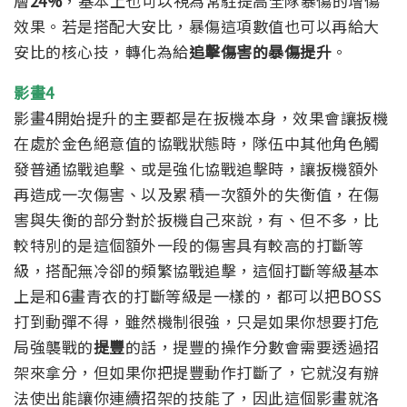
層
24%
，基本上也可以視為常駐提高全隊暴傷的增傷
效果。若是搭配大安比，暴傷這項數值也可以再給大
安比的核心技，轉化為給
追擊傷害的暴傷提升
。
影畫4
影畫4開始提升的主要都是在扳機本身，效果會讓扳機
在處於金色絕意值的協戰狀態時，隊伍中其他角色觸
發普通協戰追擊、或是強化協戰追擊時，讓扳機額外
再造成一次傷害、以及累積一次額外的失衡值，在傷
害與失衡的部分對於扳機自己來說，有、但不多，比
較特別的是這個額外一段的傷害具有較高的打斷等
級，搭配無冷卻的頻繁協戰追擊，這個打斷等級基本
上是和6畫青衣的打斷等級是一樣的，都可以把BOSS
打到動彈不得，雖然機制很強，只是如果你想要打危
局強襲戰的
提豐
的話，提豐的操作分數會需要透過招
架來拿分，但如果你把提豐動作打斷了，它就沒有辦
法使出能讓你連續招架的技能了，因此這個影畫就洛