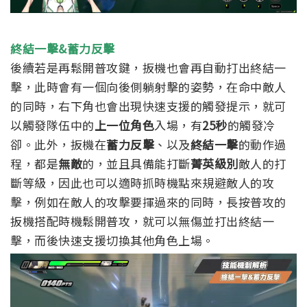
終結一擊&蓄力反擊
後續若是再鬆開普攻鍵，扳機也會再自動打出終結一
擊，此時會有一個向後側躺射擊的姿勢，在命中敵人
的同時，
右下角也會出現快速支援的觸發提示，
就可
以觸發隊伍中的
上一位角色
入場，有
25秒
的觸發冷
卻。
此外，扳機在
蓄力反擊
、以及
終結一擊
的動作過
程，都是
無敵
的，並且具備能打斷
菁英級別
敵人的打
斷等級，因此也可以適時抓時機點來規避敵人的攻
擊，例如在敵人的攻擊要揮過來的同時，長按普攻的
扳機搭配時機鬆開普攻，就可以無傷並打出終結一
擊，而後快速支援切換其他角色上場。