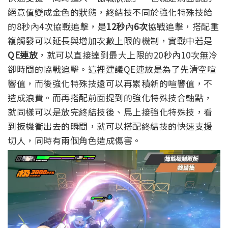
絕意值變成金色的狀態，終結技不同於強化特殊技給
的8秒內4次協戰追擊，是
12秒
內
6次
協戰追擊，搭配重
複觸發可以延長與增加次數上限的機制，
實戰中若是
QE連放
，就可以直接達到最大上限的20秒內10次無冷
卻時間的協戰追擊。
這裡建議QE連放是為了先清空喧
響值，而後強化特殊技還可以再累積新的喧響值，不
造成浪費。而再搭配前面提到的強化特殊技合軸點，
就同樣可以是放完終結技後、馬上接強化特殊技，看
到扳機衝出去的瞬間，就可以搭配終結技的快速支援
切人，同時有兩個角色造成傷害。