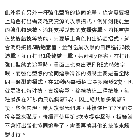
此外還有另外一種強化型態的協同追擊，這會需要場
上角色打出需要耗費資源的攻擊招式，例如消耗能量
的
強化特殊技
、消耗支援點數的
支援突擊
、消耗喧響
值的
終結技
等技能，只要場上角色打出這類招式，就
會消耗扳機
5點絕意值
，
並對當前攻擊的目標進行
3段
追擊
，並再打出
1段終結一擊
，共計4段傷害，在打出
強化型態的追擊時，畫面上也會出現
FIRE
的特效字
眼。
而強化型態的協同追擊冷卻的機制主要是看
全隊
同一類型的招式
，在
20秒
內每種招式最多觸發
2次
，也
就是強化特殊技、支援突擊、終結技這三種技能，每
種最多在20秒內只能觸發2次，因此總共最多觸發6
次，
舉例來說，敵人攻擊我們時，連續使用了2次的支
援突擊來彈反，後續再使用第3次支援突擊時，扳機就
不會打出強化協同追擊了，需要再換其他的技能來觸
發才行。