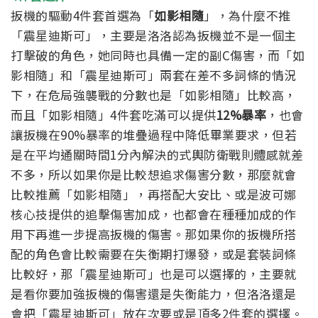
扳機的驅動4件套首選為「
如影相隨
」，為什麼不推
「震星迪斯可」，主要是洛洛認為扳機並不是一個主
打擊破的角色，她同時也具備一定的副C傷害，而「如
影相隨」和「震星迪斯可」兩套在差不多詞條的情況
下，在危局強襲戰的分數也是「如影相隨」比較高，
而且「如影相隨」4件套吃滿可以提供
12%暴率
，也會
讓扳機在90%暴率的堆疊過程中降低畢業要求，但若
是在平均通關時間1分內解決的式輿防衛戰則體感就差
不多，所以如果你是比較想追求傷害分數，那麼就會
比較推薦「如影相隨」，再搭配大安比、或是波可娜
核心技提供的追擊傷害加成，也都會在種種加成的作
用下再進一步提高扳機的傷害。那如果你的扳機所搭
配的角色會比較需要在失衡期打爆發，或是套裝詞條
比較好，那「震星迪斯可」也是可以選擇的，主要就
是看你要加強扳機的傷害還是失衡能力，但洛洛還是
會把「震星迪斯可」放在次要或是頂多2件套的選擇。