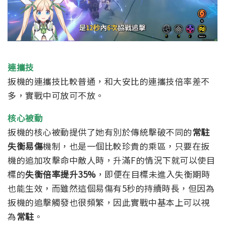
連攜技
扳機的連攜技比較普通，和大安比的連攜技倍率差不
多，實戰中可放可不放。
核心被動
扳機的核心被動提供了她有別於傳統擊破不同的
常駐
失衡易傷
機制，也是一個比較珍貴的乘區，只要在扳
機的追加攻擊命中敵人時，
升滿F的情況下就可以使目
標的
失衡倍率提升35%
，即便在目標未進入失衡期時
也能生效，而雖然這個易傷有5秒的持續時長，但因為
扳機的追擊觸發也很頻繁，因此實戰中基本上可以視
為
常駐
。