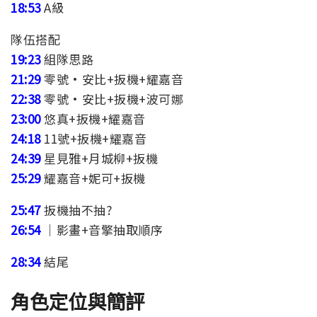
18:53
A級
隊伍搭配
19:23
組隊思路
21:29
零號•安比+扳機+耀嘉音
22:38
零號•安比+扳機+波可娜
23:00
悠真+扳機+耀嘉音
24:18
11號+扳機+耀嘉音
24:39
星見雅+月城柳+扳機
25:29
耀嘉音+妮可+扳機
25:47
扳機抽不抽?
26:54
｜影畫+音擎抽取順序
28:34
結尾
角色定位與簡評