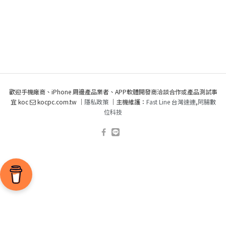
歡迎手機廠商、iPhone 周邊產品業者、APP軟體開發商洽談合作或產品測試事
宜 koc
kocpc.com.tw ｜
隱私政策
｜主機維護：
Fast Line 台灣速連
,
阿腸數
位科技