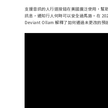
支援音訊的人行道按鈕在美國廣泛使用，幫
訊息，通知行人何時可以安全過馬路。在 20
Deviant Ollam 解釋了如何通過未更