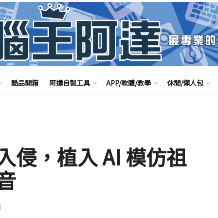
酷品開箱
阿達自製工具
APP/軟體/教學
休閒/懶人包
侵，植入 AI 模仿祖
音
聞