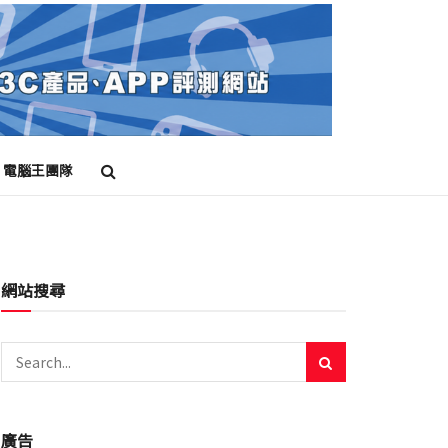
電腦王團隊
網站搜尋
廣告