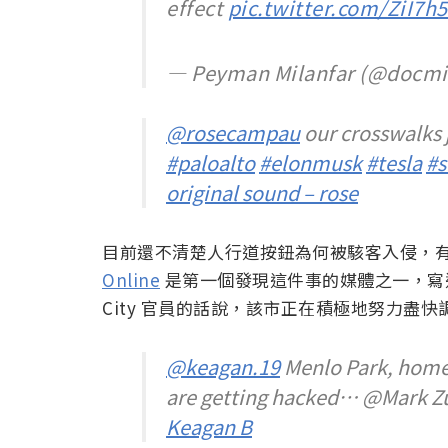
effect
pic.twitter.com/ZiI7h
— Peyman Milanfar (@docmi
@rosecampau
our crosswalks 
#paloalto
#elonmusk
#tesla
#s
original sound – rose
目前還不清楚人行道按鈕為何被駭客入侵，
Online
是第一個發現這件事的媒體之一，寫道
City 官員的話說，該市正在積極地努力盡
@keagan.19
Menlo Park, home 
are getting hacked… @Mark Z
Keagan B