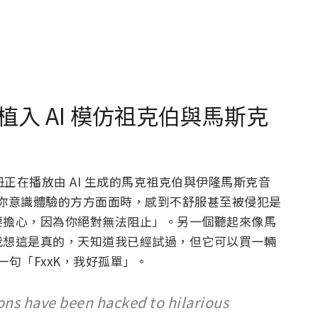
入 AI 模仿祖克伯與馬斯克
鈕正在播放由 AI 生成的馬克祖克伯與伊隆馬斯克音
入到你意識體驗的方方面面時，感到不舒服甚至被侵犯是
要擔心，因為你絕對無法阻止」。另一個聽起來像馬
我想這是真的，天知道我已經試過，但它可以買一輛
了一句「FxxK，我好孤單」。
tons have been hacked to hilarious