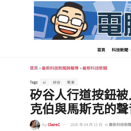
首頁
科技新聞
首頁
»
最新科技新聞與報導
»
最新科技新聞
Tags:
ai
矽谷
駭客
矽谷人行道按鈕被入
克伯與馬斯克的聲
by
ClaireC
2025 年 04 月 15 日
in
最新科技新