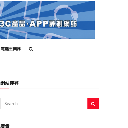
電腦王團隊
網站搜尋
廣告