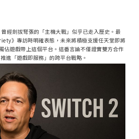
，曾經劍拔弩張的「主機大戰」似乎已走入歷史。最
接受《Variety》專訪時明確表態，未來將積極支援任天堂即將
x 獨佔遊戲帶上這個平台。這番言論不僅證實雙方合作
斧地推進「遊戲即服務」的跨平台戰略。