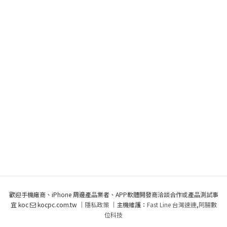
歡迎手機廠商、iPhone 周邊產品業者、APP軟體開發商洽談合作或產品測試事
宜 koc
kocpc.com.tw ｜
隱私政策
｜主機維護：
Fast Line 台灣速連
,
阿腸數
位科技