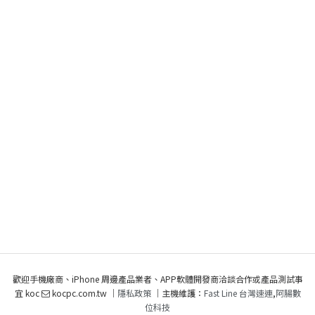
歡迎手機廠商、iPhone 周邊產品業者、APP軟體開發商洽談合作或產品測試事
宜 koc
kocpc.com.tw ｜
隱私政策
｜主機維護：
Fast Line 台灣速連
,
阿腸數
位科技