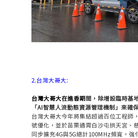
2.台灣大哥大:
台灣大哥大在進香期
間，除增設臨時基
「AI智慧人流動態資源管理機制」來確
台灣大哥大今年將集結超過百位工程師，
號優化，並於苗栗通霄白沙屯拱天宮、
同步擴充4G與5G總計100MHz頻寬