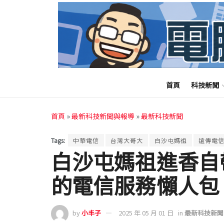
首頁
科技新聞
首頁
»
最新科技新聞與報導
»
最新科技新聞
Tags:
中華電信
台灣大哥大
白沙屯媽祖
遠傳電
白沙屯媽祖進香自
的電信服務懶人包
by
小丰子
2025 年 05 月 01 日
in
最新科技新聞