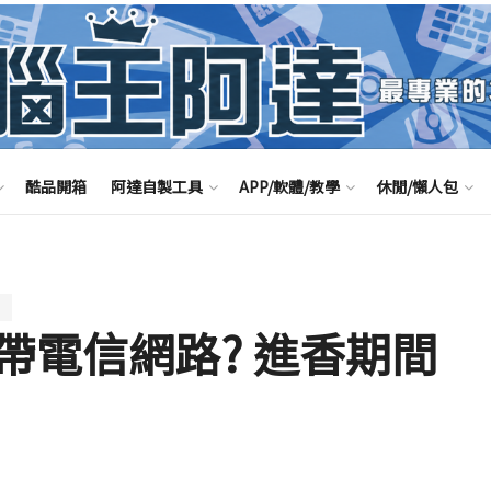
酷品開箱
阿達自製工具
APP/軟體/教學
休閒/懶人包
信
帶電信網路? 進香期間