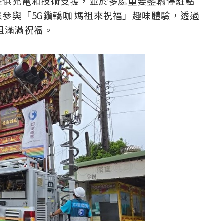
提供充電和技術支援，並於多處重要鑾轎停駐點
參與「5G鑽轎咖 媽祖來祝福」趣味體驗，透過
祖滿滿祝福。