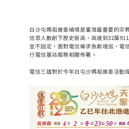
白沙屯媽祖進香繞境是臺灣最重要的宗
信眾人數創下歷史新高，高達到32萬91
並不固定，面對電信需求急劇增加，電
行電信基站服務相關佈署。
電信三雄對於今年白屯沙媽祖進香活動提