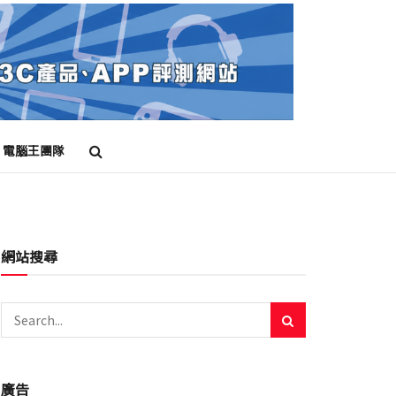
電腦王團隊
網站搜尋
廣告