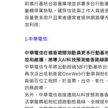
前進行基地台容量擴增並部署多台行動基
鑾轎停駕熱點，確保信徒與工作人員語音
容量更多用戶且業者通常會提供網路優先
加利用:
1.中華電信:
中華電信在進香期間除動員更多行動基
控和維護
，
將導入AI
科技預測進香路線
中華電信今年將出動超過5部行動基地台車
再次派出低軌衛星OneWeb行動車與
員逾百位工程師，於苗栗、台中、彰化、
訊務疏導。
另外，中華電信首度運用AI科技預測進
活掌握媽祖粉紅超跑動態路線，全線提供高