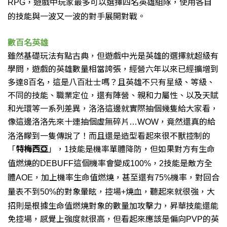
遊戲中玩家最多可以選擇四名英雄組隊，
使用各自
RPG，
的技能與一波又一波的對手展開對戰。
數百名英雄
雖然基礎玩法有點古典，
但遊戲中光是英雄的選擇就超級有
學問，
遊戲的英雄數量相當誇張，經營六年以來已經擴增到
多達8百名，這是八百壯士嗎？
且英雄不只有星級、等級、
不同的技能、職業定位，
還有陣營、親和力屬性、以及天賦
和光環等一系列差異，
洛洛這邊就實際抽個幾隻給大家看，
像這邊洛洛先來十連抽個虛無碎片
，竟然還真的給
…
WOW
洛洛矇到一隻傳說了！
而且還是造型看起來很不獸控制的
「
特梅西亞
」，
技能是機率單體降防，
但如果對方有生命
1
值燃燒的
這個機率會變成
技能是敵方全
DEBUFF
100%，
2
體
，加上機率生命值燃燒，
甚至還有
機率，對回合
AOE
75%
量表不到
的對象暈眩，
控場
燒血，聽起來就很強，
大
50%
+
招則是根據生命值燃燒對象的數量加攻擊力，
昇華技能還能
免控場，
感覺上強度就很高，但看起來應該是偏向
的英
PVP