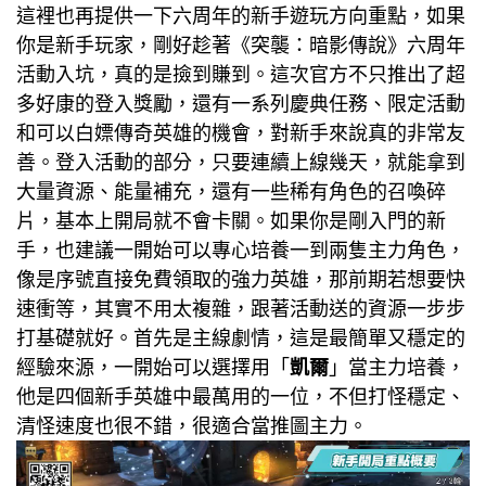
這裡也再提供一下六周年的新手遊玩方向重點，如果
你是新手玩家，剛好趁著《突襲：暗影傳說》六周年
活動入坑，真的是撿到賺到。這次官方不只推出了超
多好康的登入獎勵，還有一系列慶典任務、限定活動
和可以白嫖傳奇英雄的機會，對新手來說真的非常友
善。登入活動的部分，只要連續上線幾天，就能拿到
大量資源、能量補充，還有一些稀有角色的召喚碎
片，基本上開局就不會卡關。
如果你是剛入門的新
手，也建議一開始可以專心培養一到兩隻主力角色，
像是序號直接免費領取的強力英雄，那前期若想要快
速衝等，其實不用太複雜，跟著活動送的資源一步步
打基礎就好。首先是主線劇情，這是最簡單又穩定的
經驗來源，一開始可以選擇用「
凱爾
」當主力培養，
他是四個新手英雄中最萬用的一位，不但打怪穩定、
清怪速度也很不錯，很適合當推圖主力。