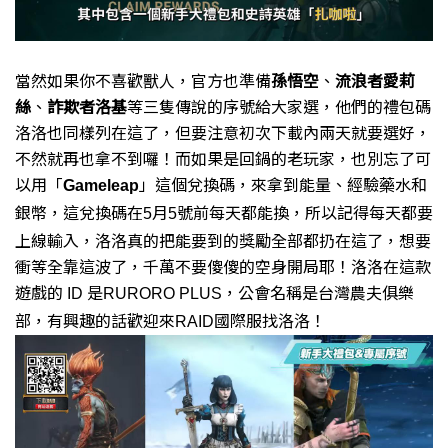
當然如果你不喜歡獸人，
官方也準備
孫悟空
、
流浪者愛莉
絲
、
詐欺者洛基
等三隻傳說的序號給大家選，
他們的禮包碼
洛洛也同樣列在這了，
但要注意初次下載內兩天就要選好，
不然就再也拿不到囉！
而如果是回鍋的老玩家，
也別忘了可
以用「
」這個兌換碼，
來拿到能量、經驗藥水和
Gameleap
銀幣，
這兌換碼在
月
號前每天都能換，
所以記得每天都要
5
5
上線輸入，
洛洛真的把能要到的獎勵全部都扔在這了，
想要
衝等全靠這波了，
千萬不要傻傻的空身開局耶！
洛洛在這款
遊戲的
是
，公會名稱是台灣農夫俱樂
ID
RURORO PLUS
部，有興趣的話歡迎來
國際服找洛洛！
RAID