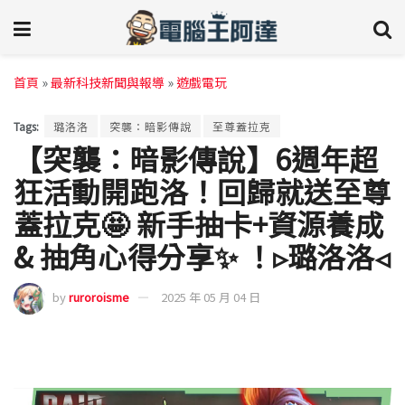
首頁
»
最新科技新聞與報導
»
遊戲電玩
Tags:
璐洛洛
突襲：暗影傳說
至尊蓋拉克
【突襲：暗影傳說】6週年超
狂活動開跑洛！回歸就送至尊
蓋拉克🤩 新手抽卡+資源養成
& 抽角心得分享✨ ！▹璐洛洛◃
by
ruroroisme
2025 年 05 月 04 日