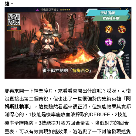
雄。
那再來開一下神聖碎片，來看看會開出什麼呢？
哎呀，可惜
沒直接出第二個傳說，
但也出了一隻很強勢的史詩英雄「
阿
姆斯壯執事
」，
這隻雖然看起來很正派，但技能效果其實都
滿噁心的，
技能是機率施放血液搾取的
技能
1
DEBUFF，
2
機率全體降防，
技能提升我方回合量表、降低對方的回合
3
量表，
可以有效實現加速效果，
洛洛爬了一下討論發現這隻