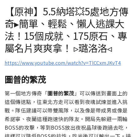
【原神】5.5納塔💥5處地方傳
奇▸簡單、輕鬆、懶人逃課大
法！15個成就、175原石、專
屬名片爽爽拿！ ▹璐洛洛◃
https://www.youtube.com/watch?v=TlCCxmJKvT4
圖普的繁茂
第一個地方傳奇「
圖普的繁茂
」可以傳送到畫面上的
這個傳送點，往東北方走可以看到夜魂試煉並進入挑
戰。
隊伍建議可以帶雙風隊，以及像是帶成男或像是
希諾寧、夜蘭這種跑速快的隊友。
開局先躲避一兩輪
BOSS的攻擊，等到BOSS放出夜祝晶球後跑過去吃，
這樣可以降低BOSS的抗性，吃光後可以輸出一下。
接