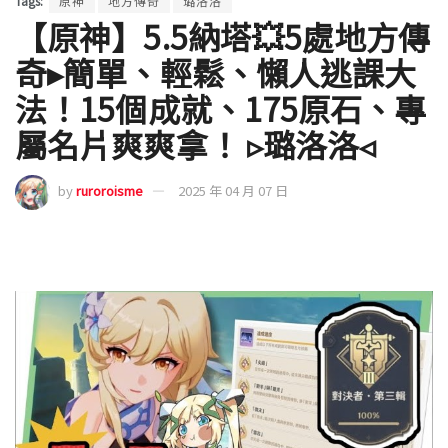
Tags:
原神
地方傳奇
璐洛洛
【原神】5.5納塔💥5處地方傳
奇▸簡單、輕鬆、懶人逃課大
法！15個成就、175原石、專
屬名片爽爽拿！ ▹璐洛洛◃
by
ruroroisme
2025 年 04 月 07 日