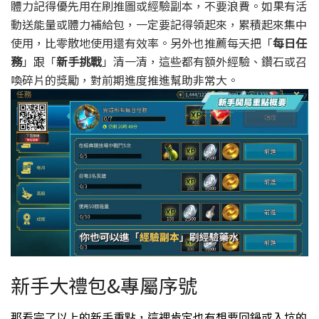
體力記得優先用在刷推圖或經驗副本，不要浪費。如果有活
動送能量或體力補給包，一定要記得領起來，累積起來集中
使用，比零散地使用還有效率。另外也推薦每天把「
每日任
務
」跟「
新手挑戰
」清一清，這些都有額外經驗、鑽石或召
喚碎片的獎勵，對前期進度推進幫助非常大。
新手大禮包&專屬序號
那看完了以上的新手重點，
這裡肯定也有想要回鍋或入坑的