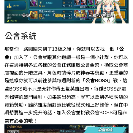
公會系統
那當你一路闖關來到了
級之後，你就可以去找一個「
公
13
會
」加入了，
公會就跟其他遊戲一樣是一個小社群，
你可以
在這邊接到各式各樣的公會任務賺取公會金幣，
換取公會商
店裡面的升階道具、角色時裝碎片或神器等獎勵，
更重要的
是這樣你就可以前往參與每週刷新的「
公會
」戰，
這
BOSS
些
戰不只是允許你帶五隻英雄出場，
每種
都還
BOSS
BOSS
有獨特的戰鬥機制，
如果輸出夠高，就可以拿到各種階級的
寶箱獎勵，
雖然難度絕對遠比戰役模式難上好幾倍，
但在中
期想要進一步提升的話，
加入公會並挑戰公會
可是非
BOSS
常有必要的哦！