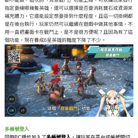
指定要練哪幾隻英雄，
還可以選擇是否要消耗寶石或資源來
補充體力，
它還能設定想要掛到什麼程度，
且這一切掛網都
是在後台執行，玩家仍然可以繼續在遊戲中做其他事情，
不
用一直把畫面卡在戰鬥上，
是不是很方便呢？
且因為有了這
個功能，現在養成
星英雄的難度下降了不少。
6
多帳號登入
同時
版也加入了
多帳號登入
，
讓玩家在平台或帳號間切
PC