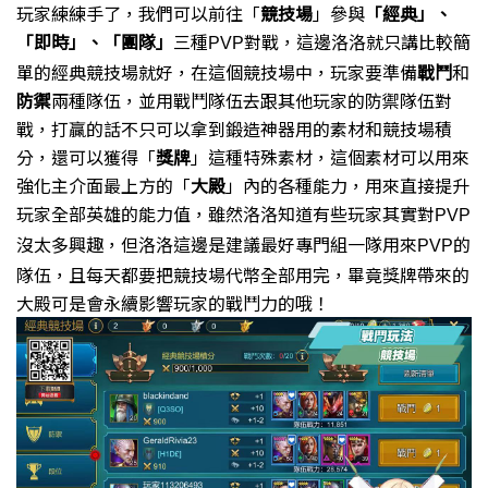
玩家練練手了，
我們可以前往「
競技場
」
參與
「經典」、
「即時」、「團隊」
三種
對戰，
這邊洛洛就只講比較簡
PVP
單的經典競技場就好，
在這個競技場中，玩家要準備
戰鬥
和
防禦
兩種隊伍，
並用戰鬥隊伍去跟其他玩家的防禦隊伍對
戰，
打贏的話不只可以拿到鍛造神器用的素材和競技場積
分，
還可以獲得「
獎牌
」這種特殊素材，
這個素材可以用來
強化主介面最上方的「
大殿
」內的各種能力，
用來直接提升
玩家全部英雄的能力值，
雖然洛洛知道有些玩家其實對
PVP
沒太多興趣，
但洛洛這邊是建議最好專門組一隊用來
的
PVP
隊伍，
且每天都要把競技場代幣全部用完，
畢竟獎牌帶來的
大殿可是會永續影響玩家的戰鬥力的哦！