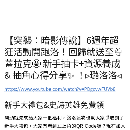
【突襲：暗影傳說】6週年超
狂活動開跑洛！回歸就送至尊
蓋拉克🤩 新手抽卡+資源養成
& 抽角心得分享✨ ！▹璐洛洛◃
https://www.youtube.com/watch?v=PDgcvwFUVb8
新手大禮包&史詩英雄免費領
開頭就先來給大家一個福利，洛洛這次也幫大家爭取到了
新手大禮包，
大家有看到左上角的
嗎？
現在加入
QR Code