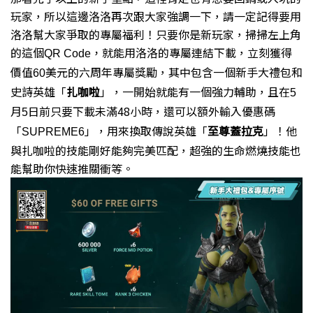
玩家，
所以這邊洛洛再次跟大家強調一下，
請一定記得要用
洛洛幫大家爭取的專屬福利！
只要你是新玩家，
掃掃左上角
的這個
就能用洛洛的專屬連結下載，
立刻獲得
QR Code，
價值
美元的六周年專屬獎勵，
其中包含一個新手大禮包和
60
史詩英雄「
扎咖啦
」，
一開始就能有一個強力輔助，
且在
5
月
日前
只要下載未滿48小時，
還可以額外輸入優惠碼
5
「
」，
用來換取傳說英雄
「
至尊蓋拉
克
」！
他
SUPREME6
與扎咖啦的技能剛好能夠完美匹配，
超強的生命燃燒技能也
能幫助你快速推關衝等。