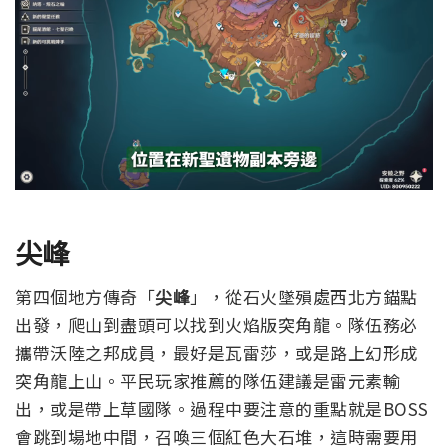
尖峰
第四個地方傳奇「
尖峰
」，從石火墜殞處西北方錨點
出發，爬山到盡頭可以找到火焰版突角龍。
隊伍務必
攜帶沃陸之邦成員，最好是瓦雷莎，或是路上幻形成
突角龍上山。
平民玩家推薦的隊伍建議是雷元素輸
出，或是帶上草國隊。
過程中要注意的重點就是BOSS
會跳到場地中間，召喚三個紅色大石堆，這時需要用