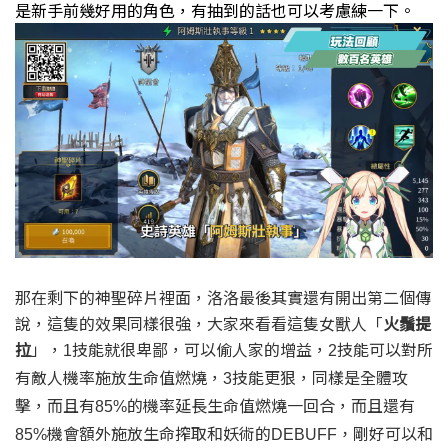
是新手前幾好用的角色，
有抽到的話也可以考慮練一下。
那在剩下的神聖碎片裡面，洛洛最後其實還有開出第二個傳
說，
這隻的效果同樣很強，
大家來看看這隻女獸人「
火鬚提
拉
」，
技能就很卑鄙，可以偷人家的增益，
技能可以對所
1
2
有敵人機率施放生命值燃燒，
技能更狠，同樣是全體攻
3
擊，而且有
的機率延長生命值燃燒一回合，
而且還有
85%
機會額外施放生命搾取和妖術的
剛好可以和
85%
DEBUFF，