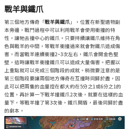
戰羊與鐵爪
第三個地方傳奇「
戰羊與鐵爪
」，位置在新聖遺物副
本旁邊，戰鬥過程中可以利用戰羊會使用衝撞的特
性，讓牠去撞中心的鐵爪。
只要持續讓鐵爪維持在角
色與戰羊的中間，等戰羊衝撞過來就會對鐵爪造成傷
害，而當戰羊連續衝撞2~3次左右，鐵爪會開金色堅
壁，這時讓戰羊衝撞鐵爪可以造成大量傷害。
把握以
上重點就可以完成三個階段的成就。
稍微要注意的是
第三個階段要讓兩個地方傳奇在互撞時同歸於盡，因
此可以把兩隻的血量控在都大約在5分之1或6分之1的
位置，再計算一下戰羊撞鐵爪2次後，就要在這樣的血
量下，等戰羊撞了第3次後，鐵爪開盾，最後同歸於盡
的劇本。