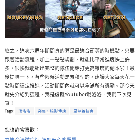
總之，
這次
六周年期間真的算是最適合衝等的時機點，只要
跟著活動流程，加上一點點規劃，就能比平常進度快上許
多，很快就能組出完整的隊伍開始打更高難度的副本啦！
最
後提醒一下，有些限時活動是累積型的，建議大家每天花一
點時間穩定推進，活動期間內就可以拿滿所有獎勵。那今天
我是虛擬Youtuber璐洛洛，我們下次見
就先介紹到這邊，
囉！
Tags:
璐洛洛
突襲：暗影傳說
至尊蓋拉克
您也許會喜歡：
立達合法徵信社-讓您安心的選擇