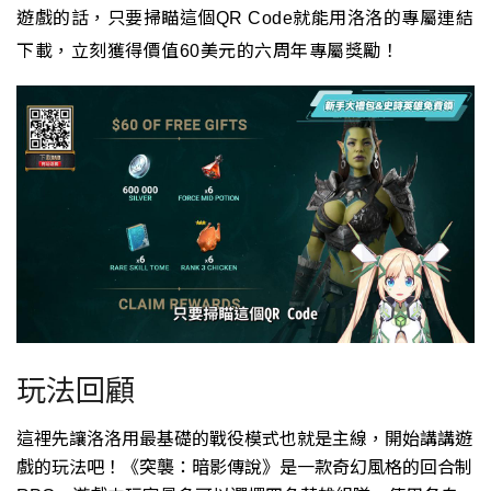
遊戲的話，只要掃瞄這個
就能用洛洛的專屬連結
QR Code
下載，
立刻獲得價值
美元的六周年專屬獎勵！
60
玩法回顧
這裡先讓洛洛用最基礎的戰役模式也就是主線，
開始講講遊
戲的玩法吧！
《突襲：暗影傳說》是一款奇幻風格的回合制