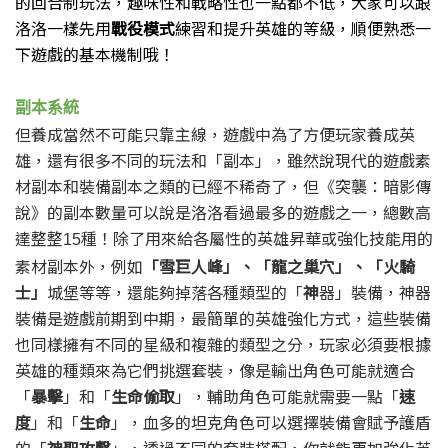
的回合制玩法，趣味性和戰略性也一點都不低，
大家可以跟
洛洛一樣先用
戰役模式
練習和提升英雄的等級，
順便熟悉一
下遊戲的基本機制哦！
副本系統
但養成當然不可能只靠主線，
遊戲中為了方便玩家養成英
雄，
還有很多不同的玩法和「副本」，
雖然說現代的遊戲素
材副本和裝備副本之類的已經不稀奇了，
但《突襲：暗影傳
說》的副本數量可以說是洛洛看過最多的遊戲之一，
總數高
達整整
種！
除了用來給各屬性的英雄昇華或強化技能用的
15
素材副本外，
例如
「雪巨人峰」、「龍之巢穴」、「火騎
士」
城堡等等，
還能夠掉落各種類型的「
神
器
」裝備，
神器
裝備是遊戲前期到中期，最簡單的英雄強化方式，
這些裝備
也同樣擁有不同的星級和複雜的類型之分，
玩家必須要根據
英雄的種類來為它們挑選套裝，
像是輸出角色可能就適合
「
暴擊
」和「
生命偷取
」，
輔助角色可能就需要一點「
速
度
」和「
生命
」，
血多的坦克角色可以選擇裝備會賦予護盾