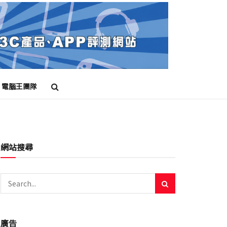
電腦王團隊
網站搜尋
廣告