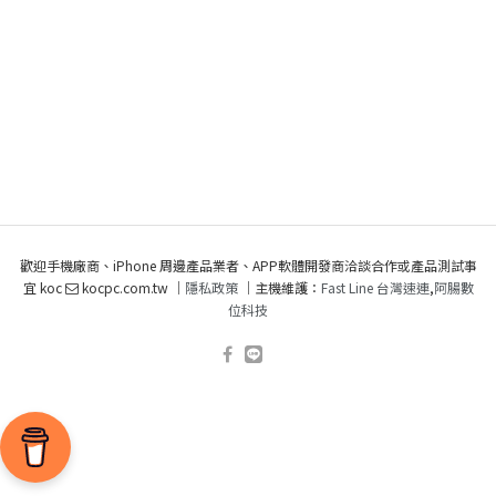
歡迎手機廠商、iPhone 周邊產品業者、APP軟體開發商洽談合作或產品測試事
宜 koc
kocpc.com.tw ｜
隱私政策
｜主機維護：
Fast Line 台灣速連
,
阿腸數
位科技