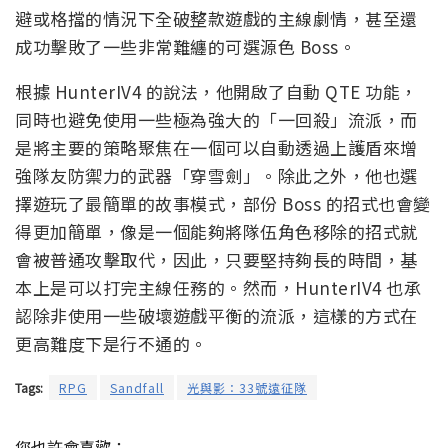
避或格擋的情況下全破整款遊戲的主線劇情，甚至還
成功擊敗了一些非常難纏的可選源色 Boss。
根據 HunterIV4 的說法，他開啟了自動 QTE 功能，
同時也避免使用一些極為強大的「一回殺」流派，而
是將主要的策略聚焦在一個可以自動透過上護盾來增
強隊友防禦力的武器「穿雪劍」。除此之外，他也選
擇遊玩了最簡單的故事模式，部份 Boss 的招式也會變
得更加簡單，像是一個能夠將隊伍角色移除的招式就
會被普通攻擊取代，因此，只要堅持夠長的時間，基
本上是可以打完主線任務的。然而，HunterIV4 也承
認除非使用一些破壞遊戲平衡的流派，這樣的方式在
更高難度下是行不通的。
Tags:
RPG
Sandfall
光與影：33號遠征隊
您也許會喜歡：