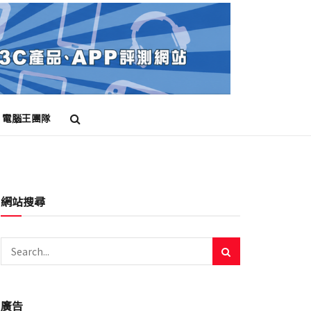
電腦王團隊
網站搜尋
廣告