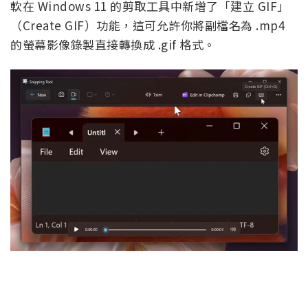
軟在 Windows 11 的剪取工具中新增了「建立 GIF」
（Create GIF）功能，這可允許你將副檔名為 .mp4
的螢幕影像錄製直接轉換成 .gif 格式。