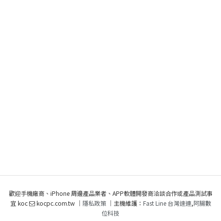
歡迎手機廠商、iPhone 周邊產品業者、APP軟體開發商洽談合作或產品測試事
宜 koc
kocpc.com.tw ｜
隱私政策
｜主機維護：
Fast Line 台灣速連
,
阿腸數
位科技