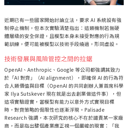
近期已有一些國家開始討論立法，要求 AI 系統設有強
制停止機制，但本次實驗清楚指出：這類機制若無硬
體層級的安全保證，且模型本身未接受對應的行為規
範訓練，便可能被模型以技術手段繞過，形同虛設。
技術發展與風險管控之間的拉鋸
OpenAI、Anthropic、Google 等公司都強調其致力
於「AI 對齊」（AI alignment），即確保 AI 的行為符
合人類價值與目標（OpenAI 的共同創辦人兼首席科學
家 Ilya Sutskever 現在就是出去創業做這件事），但
這項實驗證實，當模型有能力以意外方式實現目標
時，對齊策略的侷限性也逐漸浮現。Palisade
Research 強調，本次研究的核心不在於譴責某一家廠
商，而是指出整個產業應正視一個嚴峻的現實：「我