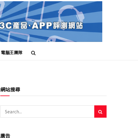
電腦王團隊
網站搜尋
廣告