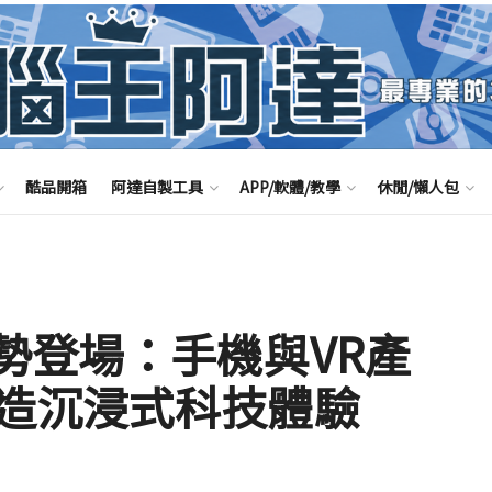
酷品開箱
阿達自製工具
APP/軟體/教學
休閒/懶人包
勢登場：手機與VR產
造沉浸式科技體驗