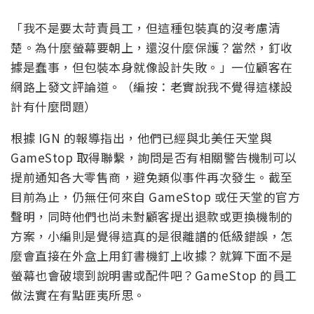
「我不是要太苛責員工，但這種包裝真的沒考慮清
楚。為什麼螢幕要朝上，還沒什麼保護？當然，釘收
據是蠢事，但包裝本身就像設計失敗。」一位顧客在
網路上發文評論道。（編按：老實說我不覺得這樣設
計有什麼問題）
根據 IGN 的報導指出，他們已經與北美任天堂與
GameStop 取得聯繫，詢問是否有相關警告機制可以
提前通知各大零售商，避免類似事件再次發生。截至
目前為止，仍無任何來自 GameStop 或任天堂的官方
聲明，同時他們也尚未對顧客提出退款或更換機制的
方案，小編則是覺得這真的是很離譜的低級錯誤，怎
麼會直接在外盒上用釘書機釘上收據？就算下面不是
螢幕也會破壞到說明書或配件吧？GameStop 的員工
做法實在有點匪夷所思。