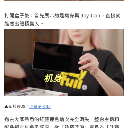
打開盒子後，首先展示的是機身與 Joy-Con，直接就
能看出體積變大。
▲圖片來源：
小寧子 XNZ
過去大家熟悉的紅藍撞色這次完全消失，整台主機和
配件都走灰色低調風，從「熱情活潑」變身為「沈穩