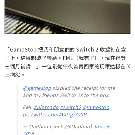
「GameStop 把我和朋友們的 Switch 2 收據釘在盒
子上，結果刺破了螢幕。FML（我完了），現在得等
三個月補貨。」一位剛從午夜首賣回家的玩家這樣在 X
上抱怨。
@gamestop
stapled the receipt for me
and my friends Switch 2s to the box.
FML.
#nintendo
#switch2
#gamestop
pic.twitter.com/AXtrgr7y0P
— Oadhan Lynch (@Oadhan)
June 5,
2025