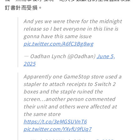
釘書針而受損。
And yes we were there for the midnight
release so I bet everyone in this line is
gonna have this same issue
pic.twitter.com/A6fC3Bg8wg
— Oadhan Lynch (@Oadhan)
June 5,
2025
Apparently one GameStop store used a
stapler to attach receipts to Switch 2
boxes and the staple ruined the
screen…another person commented
their unit and others were affected at
the same store
https://t.co/3eMGSUVnT6
pic.twitter.com/YXvfU9fUq7