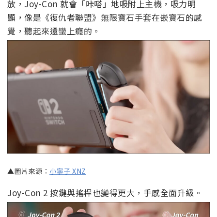
放，Joy-Con 就會「咔嗒」地吸附上主機，吸力明
顯，像是《復仇者聯盟》無限寶石手套在嵌寶石的感
覺，聽起來還蠻上癮的。
▲圖片來源：
小寧子 XNZ
Joy-Con 2 按鍵與搖桿也變得更大，手感全面升級。