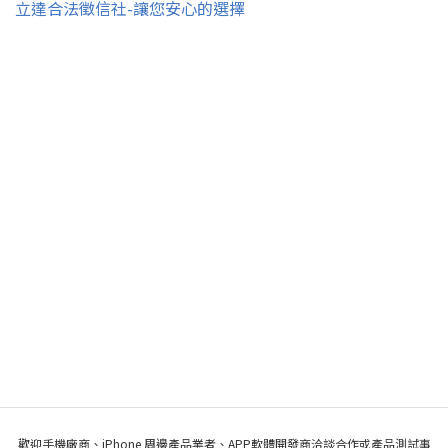
立達合法徵信社-讓您安心的選擇
歡迎手機廠商、iPhone 周邊產品業者、APP軟體開發商洽談合作或產品測試事