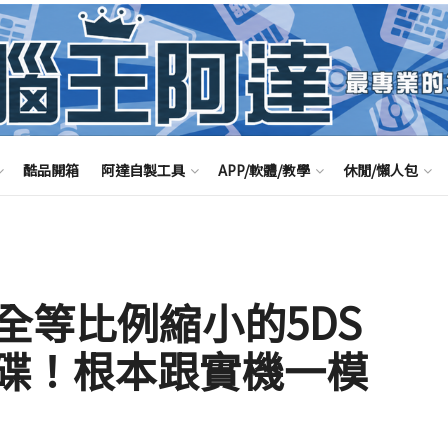
酷品開箱
阿達自製工具
APP/軟體/教學
休閒/懶人包
完全等比例縮小的5DS
身碟！根本跟實機一模