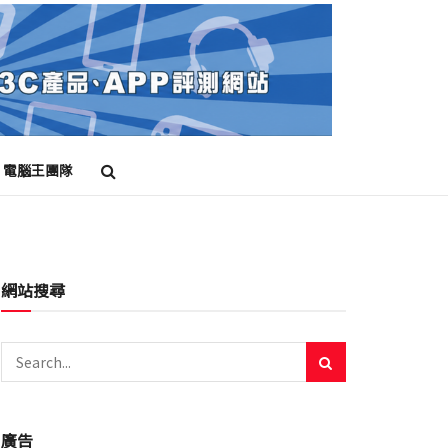
電腦王團隊
網站搜尋
廣告