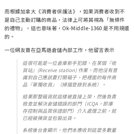
而根據加拿大《消費者保護法》，如果消費者收到不
是自己主動訂購的商品，法律上可將其視為「無條件
的禮物」，這也意味著，Ok-Middle-1360 是不用規還
的。
一位網友曾在亞馬遜倉儲內部工作，他留言表示
這很可能是一位倉庫新手犯錯，在某個『收
貨站』(Receive station) 作業，而他沒有意
識到自己應該要打開箱子，把裡面的每件商
品『單獨收貨』（掃描登錄到系統）。
結果那整箱貨就這樣被直接上架，然後負責
檢查並解決倉儲錯誤的部門（ICQA，即庫
存控制與品質保證部門）介入處理之前，就
已經被揀貨並包裝出貨。
系統後台會顯示，他們本應收到這麼多數量