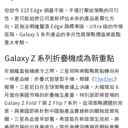
但如今 S25 Edge 銷量不振，不僅打擊該策略的可行
性，更可能迫使公司重新評估未來的產品差異化方
向。若無法明確釐清 Edge 與標準版、Ultra 版的市場
區隔，Galaxy S 系列產品的多元性與策略價值將面臨
重大考驗。
Galaxy Z 系列折疊機成為新重點
在旗艦直板機遇冷之際，三星同時將戰略焦點轉向另
一條產品線：折疊式智慧型手機。根據《
TheElec
》
報導，三星近日在全球策略會議上決議，大幅增加 6
月面向美國市場的折疊機生產量，特別是即將登場的
Galaxy Z Fold 7 與 Z Flip 7 系列。這項策略調整的背
景，與美國即將針對中國製產品實施新的關稅政策有
關。三星為此提早部署，希望能在新政策生效前，將
美國市場的出貨量提升，降低後續供應鏈受關稅衝擊