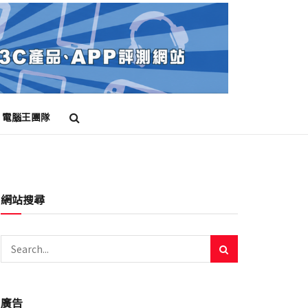
電腦王團隊
網站搜尋
廣告