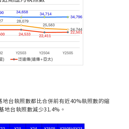
基地台執照數都比合併前有近40%執照數的縮
基地台執照數減少31.4%。