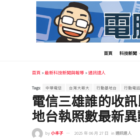
首頁
科技新聞
首頁
»
最新科技新聞與報導
»
通訊達人
Tags:
中華電信
台灣大哥大
行動基地台
行動電
電信三雄誰的收訊
地台執照數最新異
by
小丰子
2025 年 06 月 27 日
in
通訊達人