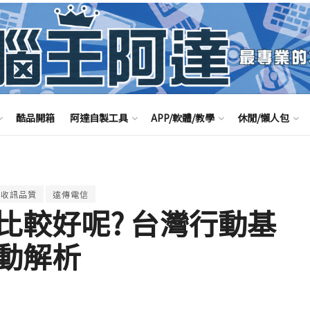
酷品開箱
阿達自製工具
APP/軟體/教學
休閒/懶人包
話收訊品質
遠傳電信
比較好呢? 台灣行動基
動解析