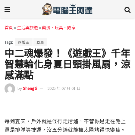
首頁
»
生活與旅遊
»
動漫、玩具、敗家
Tags:
遊戲王
風扇
中二魂爆發！《遊戲王》千年
智慧輪化身夏日頸掛風扇，涼
感滿點
by
Shengti
2025 年 07 月 01 日
每到夏天，戶外就是個行走熔爐，不管你是走在路上
還是排隊等捷運，沒五分鐘就能被太陽烤得快變焦。