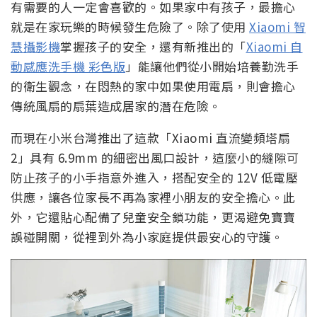
有需要的人一定會喜歡的。如果家中有孩子，最擔心
就是在家玩樂的時候發生危險了。除了使用
Xiaomi 智
慧攝影機
掌握孩子的安全，還有新推出的「
Xiaomi 自
動感應洗手機 彩色版
」能讓他們從小開始培養勤洗手
的衛生觀念，在悶熱的家中如果使用電扇，則會擔心
傳統風扇的扇葉造成居家的潛在危險。
而現在小米台灣推出了這款「Xiaomi 直流變頻塔扇
2」具有 6.9mm 的細密出風口設計，這麼小的縫隙可
防止孩子的小手指意外進入，搭配安全的 12V 低電壓
供應，讓各位家長不再為家裡小朋友的安全擔心。此
外，它還貼心配備了兒童安全鎖功能，更渴避免寶寶
誤碰開關，從裡到外為小家庭提供最安心的守護。