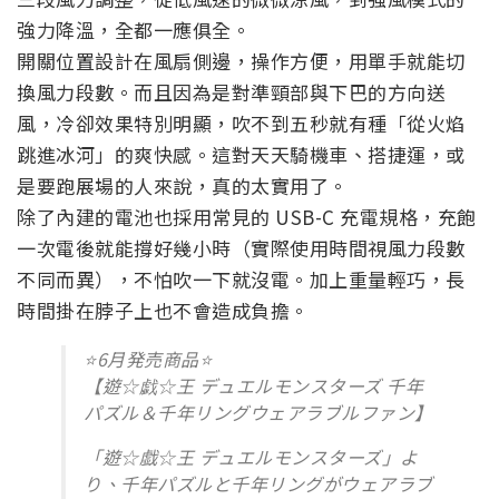
強力降溫，全都一應俱全。
開關位置設計在風扇側邊，操作方便，用單手就能切
換風力段數。而且因為是對準頸部與下巴的方向送
風，冷卻效果特別明顯，吹不到五秒就有種「從火焰
跳進冰河」的爽快感。這對天天騎機車、搭捷運，或
是要跑展場的人來說，真的太實用了。
除了內建的電池也採用常見的 USB-C 充電規格，充飽
一次電後就能撐好幾小時（實際使用時間視風力段數
不同而異），不怕吹一下就沒電。加上重量輕巧，長
時間掛在脖子上也不會造成負擔。
⭐️6月発売商品⭐️
【遊☆戯☆王 デュエルモンスターズ 千年
パズル＆千年リングウェアラブルファン】
「遊☆戯☆王 デュエルモンスターズ」よ
り、千年パズルと千年リングがウェアラブ