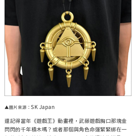
SK Japan
▲圖片來源：
還記得當年《遊戲王》動畫裡，武藤遊戲胸口那塊金
閃閃的千年積木嗎？或者那個與角色命運緊緊綁在一