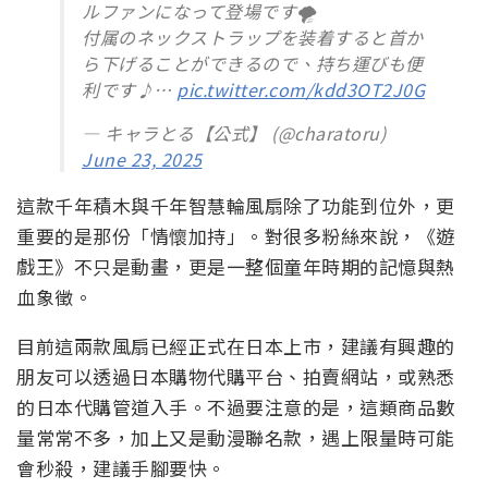
ルファンになって登場です🌪️
付属のネックストラップを装着すると首か
ら下げることができるので、持ち運びも便
利です♪…
pic.twitter.com/kdd3OT2J0G
— キャラとる【公式】 (@charatoru)
June 23, 2025
這款千年積木與千年智慧輪風扇除了功能到位外，更
重要的是那份「情懷加持」。對很多粉絲來說，《遊
戲王》不只是動畫，更是一整個童年時期的記憶與熱
血象徵。
目前這兩款風扇已經正式在日本上市，建議有興趣的
朋友可以透過日本購物代購平台、拍賣網站，或熟悉
的日本代購管道入手。不過要注意的是，這類商品數
量常常不多，加上又是動漫聯名款，遇上限量時可能
會秒殺，建議手腳要快。