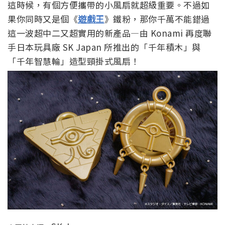
這時候，有個方便攜帶的小風扇就超級重要。不過如
果你同時又是個《
遊戲王
》鐵粉，那你千萬不能錯過
這一波超中二又超實用的新產品—由 Konami 再度聯
手日本玩具廠 SK Japan 所推出的「千年積木」與
「千年智慧輪」造型頸掛式風扇！