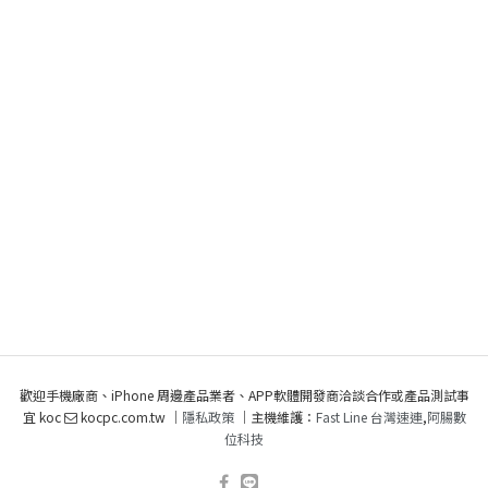
歡迎手機廠商、iPhone 周邊產品業者、APP軟體開發商洽談合作或產品測試事
宜 koc
kocpc.com.tw ｜
隱私政策
｜主機維護：
Fast Line 台灣速連
,
阿腸數
位科技