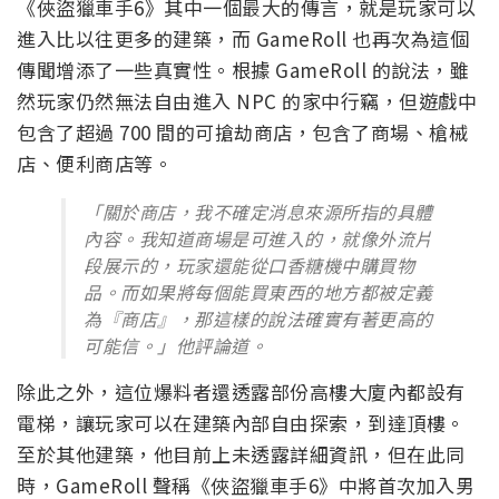
《俠盜獵車手6》其中一個最大的傳言，就是玩家可以
進入比以往更多的建築，而 GameRoll 也再次為這個
傳聞增添了一些真實性。根據 GameRoll 的說法，雖
然玩家仍然無法自由進入 NPC 的家中行竊，但遊戲中
包含了超過 700 間的可搶劫商店，包含了商場、槍械
店、便利商店等。
「關於商店，我不確定消息來源所指的具體
內容。我知道商場是可進入的，就像外流片
段展示的，玩家還能從口香糖機中購買物
品。而如果將每個能買東西的地方都被定義
為『商店』，那這樣的說法確實有著更高的
可能信。」他評論道。
除此之外，這位爆料者還透露部份高樓大廈內都設有
電梯，讓玩家可以在建築內部自由探索，到達頂樓。
至於其他建築，他目前上未透露詳細資訊，但在此同
時，GameRoll 聲稱《俠盜獵車手6》中將首次加入男