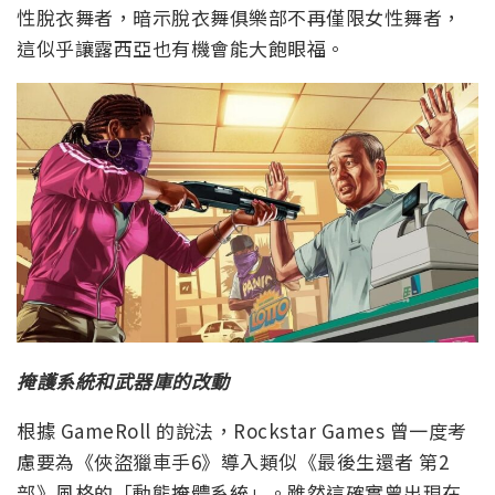
性脫衣舞者，暗示脫衣舞俱樂部不再僅限女性舞者，
這似乎讓露西亞也有機會能大飽眼福。
掩護系統和武器庫的改動
根據 GameRoll 的說法，Rockstar Games 曾一度考
慮要為《俠盜獵車手6》導入類似《最後生還者 第2
部》風格的「動態掩體系統」。雖然這確實曾出現在