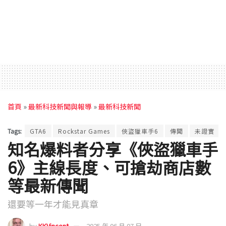
首頁
»
最新科技新聞與報導
»
最新科技新聞
Tags:
GTA6
Rockstar Games
俠盜獵車手6
傳聞
未證實
知名爆料者分享《俠盜獵車手
6》主線長度、可搶劫商店數
等最新傳聞
還要等一年才能見真章
by
KKVincent
2025 年 06 月 07 日