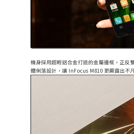
機身採用超輕鋁合金打造的金屬邊框，正反
體俐落設計，讓 InFocus M810 更顯露出