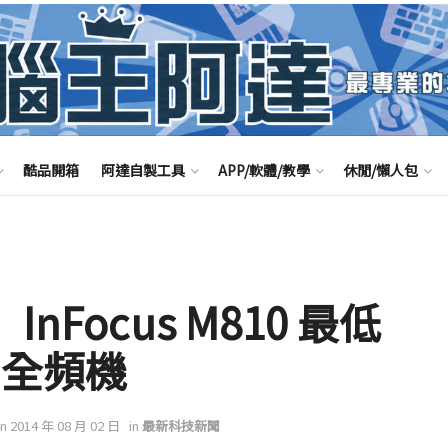
酷品開箱
阿達自製工具
APP/軟體/教學
休閒/懶人包
nFocus M810 最低
G全頻機
on 2014 年 08 月 02 日
in
最新科技新聞