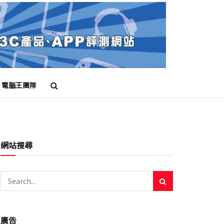
電腦王團隊
網站搜尋
廣告