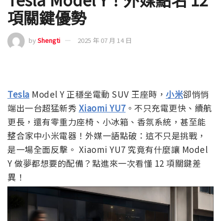
項關鍵優勢
by
Shengti
2025 年 07 月 14 日
Tesla
Model Y 正穩坐電動 SUV 王座時，
小米
卻悄悄
端出一台超猛新秀
Xiaomi YU7
。不只充電更快、續航
更長，還有零重力座椅、小冰箱、香氛系統，甚至能
整合家中小米電器！外媒一語點破：這不只是挑戰，
是一場全面反擊。 Xiaomi YU7 究竟有什麼讓 Model
Y 做夢都想要的配備？點進來一次看懂 12 項關鍵差
異！