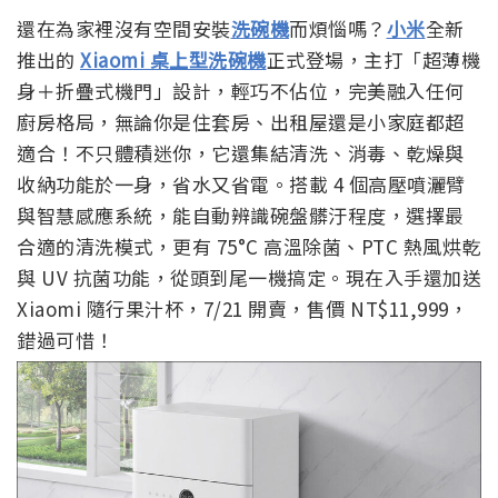
還在為家裡沒有空間安裝
洗碗機
而煩惱嗎？
小米
全新
推出的
Xiaomi 桌上型洗碗機
正式登場，主打「超薄機
身＋折疊式機門」設計，輕巧不佔位，完美融入任何
廚房格局，無論你是住套房、出租屋還是小家庭都超
適合！不只體積迷你，它還集結清洗、消毒、乾燥與
收納功能於一身，省水又省電。搭載 4 個高壓噴灑臂
與智慧感應系統，能自動辨識碗盤髒汙程度，選擇最
合適的清洗模式，更有 75°C 高溫除菌、PTC 熱風烘乾
與 UV 抗菌功能，從頭到尾一機搞定。現在入手還加送
Xiaomi 隨行果汁杯，7/21 開賣，售價 NT$11,999，
錯過可惜！