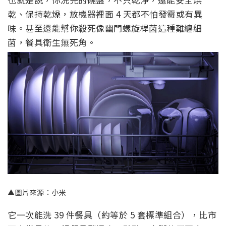
乾、保持乾燥，放機器裡面 4 天都不怕發霉或有異
味。甚至還能幫你殺死像幽門螺旋桿菌這種難纏細
菌，餐具衛生無死角。
▲圖片來源：小米
它一次能洗 39 件餐具（約等於 5 套標準組合），比市