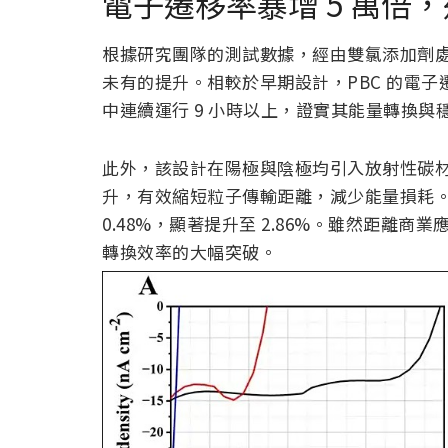
電子遷移率暴增 5 萬倍，
根據研究團隊的測試數據，經由雙氯添加劑
未有的提升。相較於早期設計，PBC 的電子遷
中連續運行 9 小時以上，證實其能量轉換與
此外，該設計在陽極與陰極均引入放射性碳材質，使
升，有效縮短粒子傳輸距離，減少能量損耗
0.48%，顯著提升至 2.86%。雖然距離
轉換效率的大幅突破。