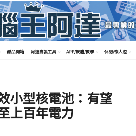
酷品開箱
阿達自製工具
APP/軟體/教學
休閒/懶人包
效小型核電池：有望
至上百年電力