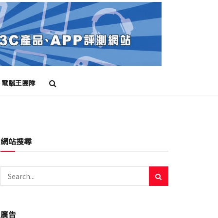
電腦王團隊
網站搜尋
廣告