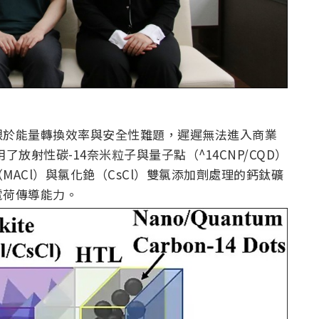
限於能量轉換效率與安全性難題，遲遲無法進入商業
了放射性碳-14奈米粒子與量子點（^14CNP/CQD）
ACl）與氯化銫（CsCl）雙氯添加劑處理的鈣鈦礦
電荷傳導能力。